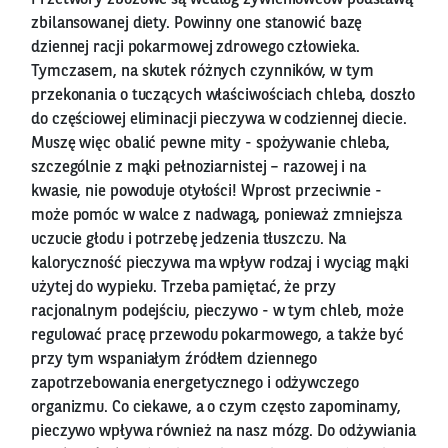
Przetwory zbożowe są według żywieniowców podstawą
zbilansowanej diety. Powinny one stanowić bazę
dziennej racji pokarmowej zdrowego człowieka.
Tymczasem, na skutek różnych czynników, w tym
przekonania o tuczących właściwościach chleba, doszło
do częściowej eliminacji pieczywa w codziennej diecie.
Muszę więc obalić pewne mity - spożywanie chleba,
szczególnie z mąki pełnoziarnistej – razowej i na
kwasie, nie powoduje otyłości! Wprost przeciwnie -
może pomóc w walce z nadwagą, ponieważ zmniejsza
uczucie głodu i potrzebę jedzenia tłuszczu. Na
kaloryczność pieczywa ma wpływ rodzaj i wyciąg mąki
użytej do wypieku. Trzeba pamiętać, że przy
racjonalnym podejściu, pieczywo - w tym chleb, może
regulować pracę przewodu pokarmowego, a także być
przy tym wspaniałym źródłem dziennego
zapotrzebowania energetycznego i odżywczego
organizmu. Co ciekawe, a o czym często zapominamy,
pieczywo wpływa również na nasz mózg. Do odżywiania