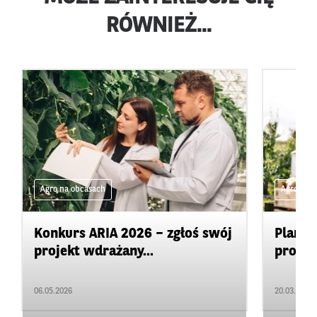
RÓWNIEŻ...
Agro na obcasach
Agro na 
Konkurs ARIA 2026 – zgłoś swój
Plan d
projekt wdrażany...
promow
06.05.2026
20.03.2026