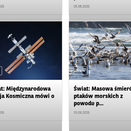
026
05.08.2026
Prasa
at: Międzynarodowa
Świat: Masowa śmier
ja Kosmiczna mówi o
ptaków morskich z
powodu p...
026
03.08.2026