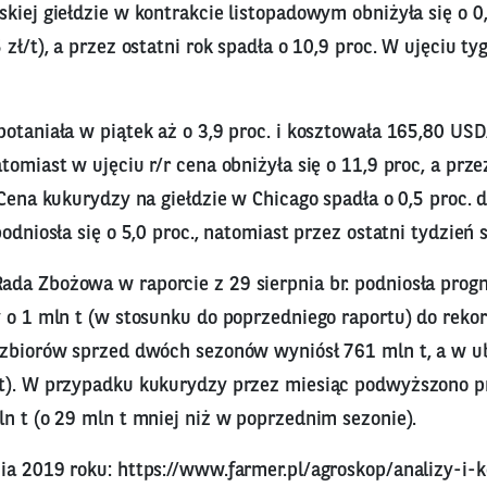
kiej giełdzie w kontrakcie listopadowym obniżyła się o 0,
 zł/t), a przez ostatni rok spadła o 10,9 proc. W ujęciu 
otaniała w piątek aż o 3,9 proc. i kosztowała 165,80 USD
tomiast w ujęciu r/r cena obniżyła się o 11,9 proc, a prze
 Cena kukurydzy na giełdzie w Chicago spadła o 0,5 proc. 
odniosła się o 5,0 proc., natomiast przez ostatni tydzień 
da Zbożowa w raporcie z 29 sierpnia br. podniosła prog
y o 1 mln t (w stosunku do poprzedniego raportu) do rek
 zbiorów sprzed dwóch sezonów wyniósł 761 mln t, a w u
t). W przypadku kukurydzy przez miesiąc podwyższono p
n t (o 29 mln t mniej niż w poprzednim sezonie).
nia 2019 roku:
https://www.farmer.pl/agroskop/analizy-i-