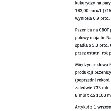
kukurydzy na parys
163,00 euro/t (715
wyniosła 0,9 proc.
Pszenica na CBOT p
połowy maja br. Na
spadła o 5,0 proc.
przez ostatni rok p
Międzynarodowa Ra
produkcji pszenic
(poprzedni rekord
zaledwie 733 mln 
8 mln t do 1100 ml
Artykuł z 1 wrześ