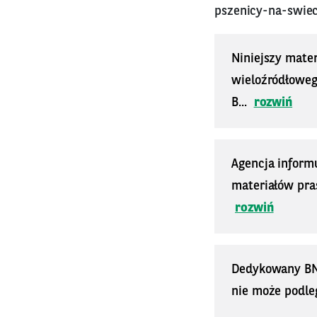
pszenicy-na-swie
Niniejszy mater
wieloźródłoweg
B...
rozwiń
Agencja inform
materiałów pra
rozwiń
Dedykowany BNP 
nie może podle