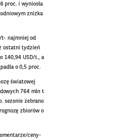
6 proc. i wyniosła
tygodniowym zniżka
/t- najmniej od
z ostatni tydzień
do 140,94 USD/t., a
spadła o 0,5 proc.
nozę światowej
ordowych 764 mln t
b. sezonie zebrano
rognozę zbiorów o
komentarze/ceny-