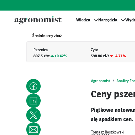
Wiedza
Narzędzia
Wyda
Średnie ceny zbóż
Pszenica
Żyto
807.5 zł/t
+
0.42%
598.86 zł/t
-4.71%
Agronomist
Analizy Fo
Ceny psze
Piątkowe notowan
się spadkiem cen. 
Tomasz Roszkowski