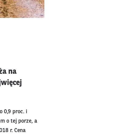
ża na
jwięcej
 0,9 proc. i
m o tej porze, a
018 r. Cena