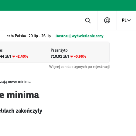
PL
cała Polska
20 lip
-
26 lip
Dostosuj wyświetlanie ceny
es
Pszenżyto
44 zł/t
-2.40%
710.91 zł/t
-0.96%
Więcej cen dostępnych po rejestracji
czają nowe minima
we minima
łdach zakończyły