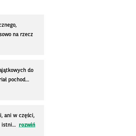
cznego,
sowo na rzecz
majątkowych do
ał pochod...
, ani w części,
stni...
rozwiń