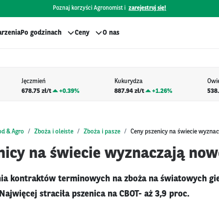
Poznaj korzyści Agronomist i
zarejestruj się!
rzenia
Po godzinach
Ceny
O nas
Jęczmień
Kukurydza
Owi
678.75 zł/t
+
0.39%
887.94 zł/t
+
1.26%
538.
od & Agro
Zboża i oleiste
Zboża i pasze
Ceny pszenicy na świecie wyzna
nicy na świecie wyznaczają no
ia kontraktów terminowych na zboża na światowych gie
Najwięcej straciła pszenica na CBOT- aż 3,9 proc.