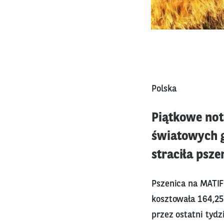
Polska
Piątkowe no
światowych g
straciła psze
Pszenica na MATIF 
kosztowała 164,25 e
przez ostatni tydz