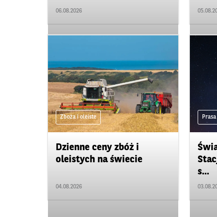
06.08.2026
05.08.2
Zboża i oleiste
Prasa
Dzienne ceny zbóż i
Świ
oleistych na świecie
Stac
s...
04.08.2026
03.08.2