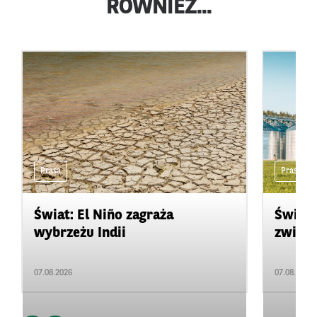
RÓWNIEŻ...
Prasa
Prasa
Świat: El Niño zagraża
Świat:
wybrzeżu Indii
zwięks
07.08.2026
07.08.2026