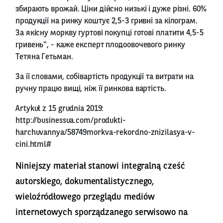
збирають врожай. Ціни дійсно низькі і дуже різні. 60%
продукції на ринку коштує 2,5-3 гривні за кілограм.
За якісну моркву гуртові покупці готові платити 4,5-5
гривень", - каже експерт плодоовочевого ринку
Тетяна Гетьман.
За її словами, собівартість продукції та витрати на
ручну працю вищі, ніж її ринкова вартість.
Artykuł z 15 grudnia 2019:
http://businessua.com/produkti-
harchuvannya/58749morkva-rekordno-znizilasya-v-
cini.html#
Niniejszy materiał stanowi integralną cześć
autorskiego, dokumentalistycznego,
wieloźródłowego przeglądu mediów
internetowych sporządzanego serwisowo na