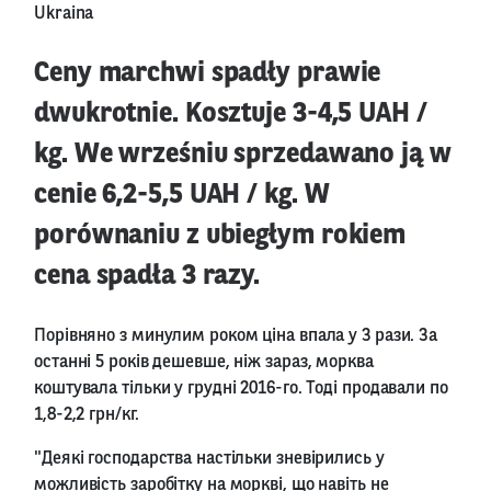
Ukraina
Ceny marchwi spadły prawie
dwukrotnie. Kosztuje 3-4,5 UAH /
kg. We wrześniu sprzedawano ją w
cenie 6,2-5,5 UAH / kg. W
porównaniu z ubiegłym rokiem
cena spadła 3 razy.
Порівняно з минулим роком ціна впала у 3 рази. За
останні 5 років дешевше, ніж зараз, морква
коштувала тільки у грудні 2016-го. Тоді продавали по
1,8-2,2 грн/кг.
"Деякі господарства настільки зневірились у
можливість заробітку на моркві, що навіть не