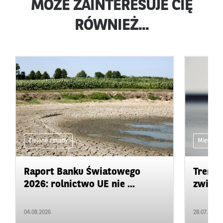
MOŻE ZAINTERESUJE CIĘ
RÓWNIEŻ...
Zielone zmiany
Mięso
Raport Banku Światowego
Trendy
2026: rolnictwo UE nie ...
zwierz
04.08.2026
28.07.2026