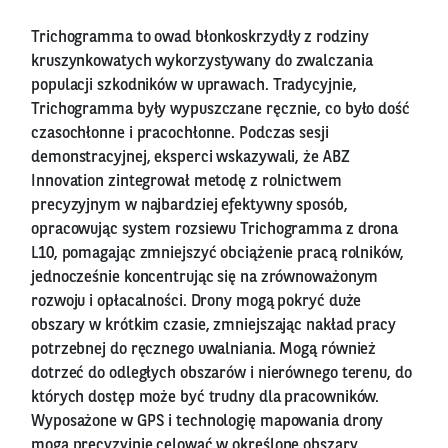
Trichogramma to owad błonkoskrzydły z rodziny
kruszynkowatych wykorzystywany do zwalczania
populacji szkodników w uprawach. Tradycyjnie,
Trichogramma były wypuszczane ręcznie, co było dość
czasochłonne i pracochłonne. Podczas sesji
demonstracyjnej, eksperci wskazywali, że ABZ
Innovation zintegrował metodę z rolnictwem
precyzyjnym w najbardziej efektywny sposób,
opracowując system rozsiewu Trichogramma z drona
L10, pomagając zmniejszyć obciążenie pracą rolników,
jednocześnie koncentrując się na zrównoważonym
rozwoju i opłacalności. Drony mogą pokryć duże
obszary w krótkim czasie, zmniejszając nakład pracy
potrzebnej do ręcznego uwalniania. Mogą również
dotrzeć do odległych obszarów i nierównego terenu, do
których dostęp może być trudny dla pracowników.
Wyposażone w GPS i technologię mapowania drony
mogą precyzyjnie celować w określone obszary,