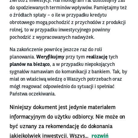
zwrotu z inwestycji. Harmonogram rat dostosujmy zaś
do spodziewanych terminów wpływów. Pamiętajmy też
o źródłach spłaty – o ile w przypadku kredytu
obrotowego mogą pochodzić z przychodów z produkcji
rolnej, to w przypadku inwestycyjnego powinny
pochodzić z wypracowanych nadwyżek.
Na zakończenie powrócę jeszcze raz do roli
planowania.
Weryfikujmy
przy tym
realizację
tych
planów na bieżąco
, a w przypadku niepokojących
sygnałów namawiam do komunikacji z bankiem. Tak, by
miał on właściwą wiedzę o Waszych potrzebach oraz
mógł reagować odpowiednio do sytuacji i spełniać
Państwa oczekiwania.
Niniejszy dokument jest jedynie materiałem
informacyjnym do użytku odbiorcy. Nie może on
być uznany za rekomendację do dokonania
jakiejkolwiek inwestycji. Wszys...
rozwiń