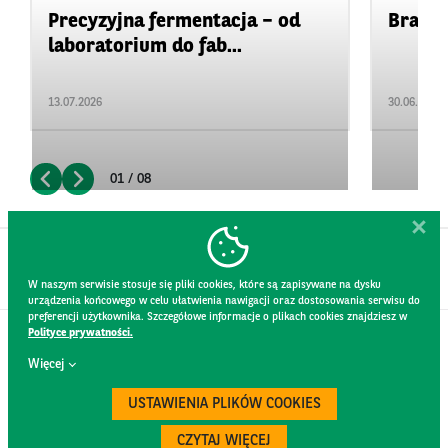
Precyzyjna fermentacja – od
Branża
laboratorium do fab...
13.07.2026
30.06.2026
01 / 08
W naszym serwisie stosuje się pliki cookies, które są zapisywane na dysku
urządzenia końcowego w celu ułatwienia nawigacji oraz dostosowania serwisu do
preferencji użytkownika. Szczegółowe informacje o plikach cookies znajdziesz w
Polityce prywatności.
KONTAKT
Więcej
REGULAMIN STRONY
POLITYKA PRYWATNOŚCI
USTAWIENIA PLIKÓW COOKIES
RODO
BEZPIECZEŃSTWO
CZYTAJ WIĘCEJ