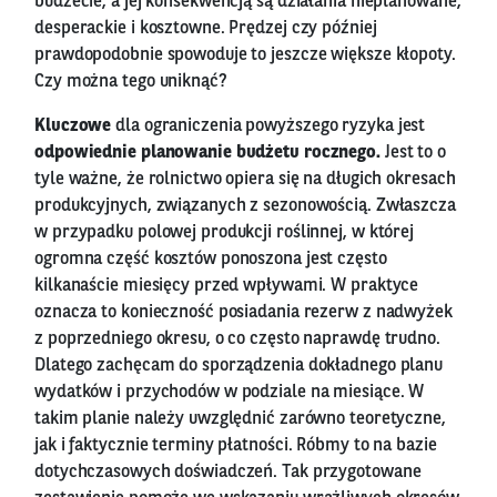
budżecie, a jej konsekwencją są działania nieplanowane,
desperackie i kosztowne. Prędzej czy później
prawdopodobnie spowoduje to jeszcze większe kłopoty.
Czy można tego uniknąć?
Kluczowe
dla ograniczenia powyższego ryzyka jest
odpowiednie planowanie budżetu rocznego.
Jest to o
tyle ważne, że rolnictwo opiera się na długich okresach
produkcyjnych, związanych z sezonowością. Zwłaszcza
w przypadku polowej produkcji roślinnej, w której
ogromna część kosztów ponoszona jest często
kilkanaście miesięcy przed wpływami. W praktyce
oznacza to konieczność posiadania rezerw z nadwyżek
z poprzedniego okresu, o co często naprawdę trudno.
Dlatego zachęcam do sporządzenia dokładnego planu
wydatków i przychodów w podziale na miesiące. W
takim planie należy uwzględnić zarówno teoretyczne,
jak i faktycznie terminy płatności. Róbmy to na bazie
dotychczasowych doświadczeń. Tak przygotowane