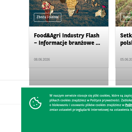
Zboża i oleiste
Dotac
Food&Agri Industry Flash
Setk
– Informacje branżowe ...
polsk
08.06.2026
05.06.2
W naszym serwisie stosuje się pliki cookies, które są za
plikach cookies znajdziesz w Polityce prywatności. Zablo
o blokowaniu i usuwaniu plików cookies znajdziesz w
Poli
zmian ustawień przeglądarki internetowej na ustawienia b
KONTAKT
REGULAMIN STRONY
POLITYKA PRYWATNOŚCI
RO