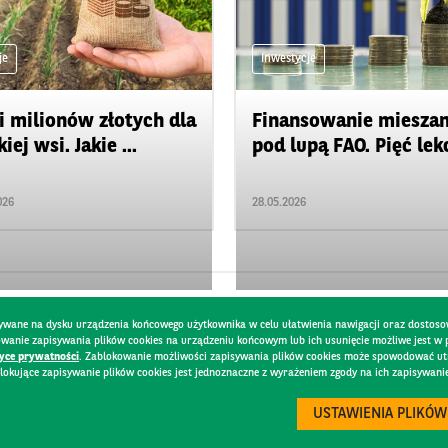
je
Inwestycje
i milionów złotych dla
Finansowanie miesza
iej wsi. Jakie ...
pod lupą FAO. Pięć lekcj
026
28.05.2026
pisywane na dysku urządzenia końcowego użytkownika w celu ułatwienia nawigacji oraz dostoso
kowanie zapisywania plików cookies na urządzeniu końcowym lub ich usunięcie możliwe jest w
tyce prywatności
. Zablokowanie możliwości zapisywania plików cookies może spowodować utru
lokujące zapisywanie plików cookies jest jednoznaczne z wyrażeniem zgody na ich zapisywani
DO
BEZPIECZEŃSTWO
USTAWIENIA PLIKÓW