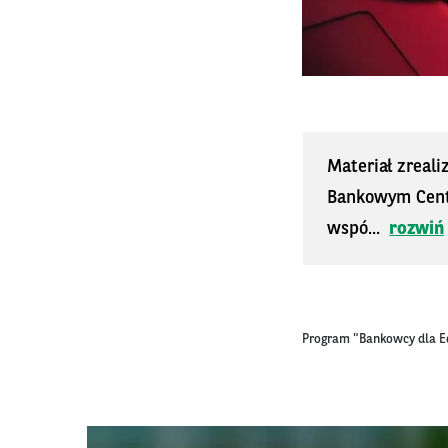
Materiał zreal
Bankowym Cent
wspó...
rozwiń
Program "Bankowcy dla E