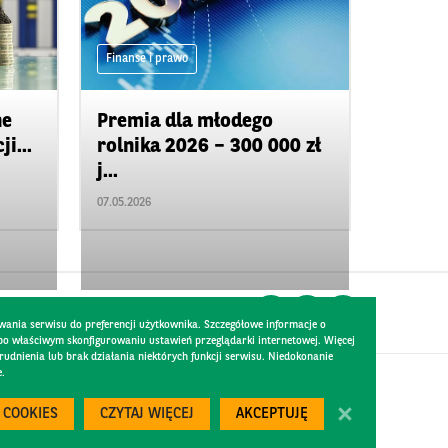
Finanse i prawo
ne
Premia dla młodego
i...
rolnika 2026 – 300 000 zł
j...
07.05.2026
wania serwisu do preferencji użytkownika. Szczegółowe informacje o
 po właściwym skonfigurowaniu ustawień przeglądarki internetowej. Więcej
dnienia lub brak działania niektórych funkcji serwisu. Niedokonanie
e.
Created by
300.codes
 COOKIES
CZYTAJ WIĘCEJ
AKCEPTUJĘ