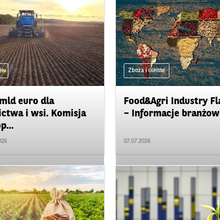
je
Zboża i oleiste
mld euro dla
Food&Agri Industry Fl
ictwa i wsi. Komisja
– Informacje branżowe
p...
026
07.07.2026