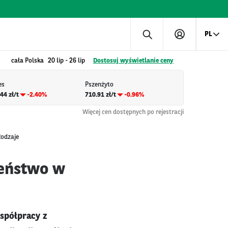
PL
cała Polska
20 lip
-
26 lip
Dostosuj wyświetlanie ceny
es
Pszenżyto
44 zł/t
-2.40%
710.91 zł/t
-0.96%
Więcej cen dostępnych po rejestracji
Rodzaje
zeństwo w
spółpracy z