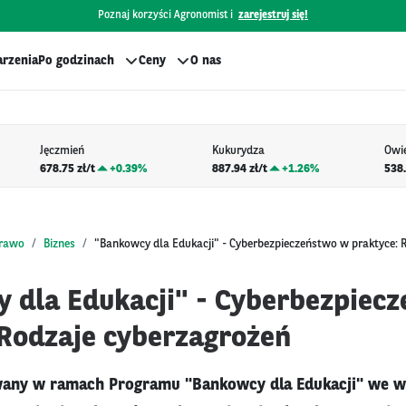
Poznaj korzyści Agronomist i
zarejestruj się!
rzenia
Po godzinach
Ceny
O nas
Jęczmień
Kukurydza
Owi
678.75 zł/t
+
0.39%
887.94 zł/t
+
1.26%
538.
prawo
Biznes
"Bankowcy dla Edukacji" - Cyberbezpieczeństwo w praktyce: 
 dla Edukacji" - Cyberbezpiec
 Rodzaje cyberzagrożeń
owany w ramach Programu "Bankowcy dla Edukacji" we w