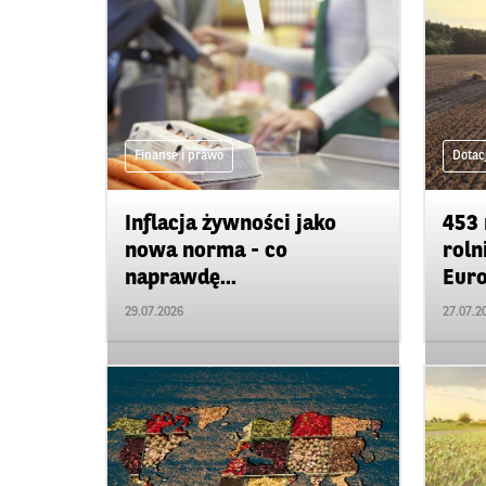
Finanse i prawo
Dotac
Inflacja żywności jako
453 
nowa norma - co
roln
naprawdę...
Euro
29.07.2026
27.07.2