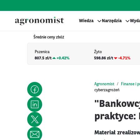
Wiedza
Narzędzia
Wyda
Średnie ceny zbóż
Pszenica
Żyto
807.5 zł/t
+
0.42%
598.86 zł/t
-4.71%
Agronomist
Finanse i 
cyberzagrożeń
"Bankowcy
praktyce:
Materiał zrealiz