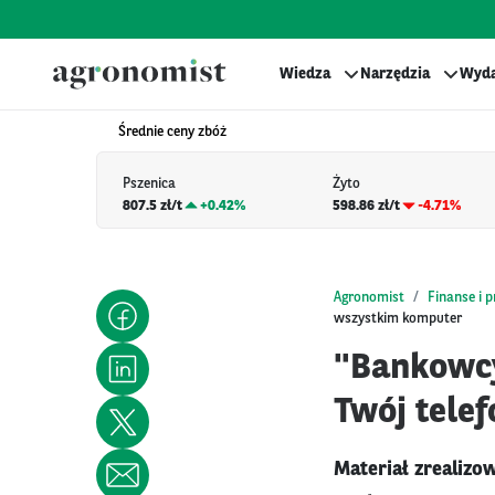
Wiedza
Narzędzia
Wyda
Średnie ceny zbóż
Pszenica
Żyto
807.5 zł/t
+
0.42%
598.86 zł/t
-4.71%
Agronomist
Finanse i 
wszystkim komputer
"Bankowcy
Twój tele
Materiał zrealiz