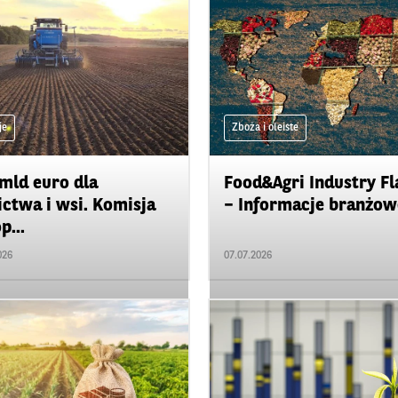
je
Zboża i oleiste
mld euro dla
Food&Agri Industry Fl
ictwa i wsi. Komisja
– Informacje branżowe
p...
026
07.07.2026