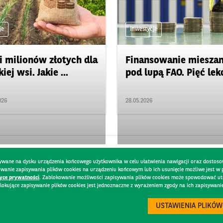
je
Inwestycje
i milionów złotych dla
Finansowanie miesza
iej wsi. Jakie ...
pod lupą FAO. Pięć lekcj
026
28.05.2026
pisywane na dysku urządzenia końcowego użytkownika w celu ułatwienia nawigacji oraz dostoso
kowanie zapisywania plików cookies na urządzeniu końcowym lub ich usunięcie możliwe jest w
tyce prywatności
. Zablokowanie możliwości zapisywania plików cookies może spowodować utru
lokujące zapisywanie plików cookies jest jednoznaczne z wyrażeniem zgody na ich zapisywani
DO
BEZPIECZEŃSTWO
USTAWIENIA PLIKÓW