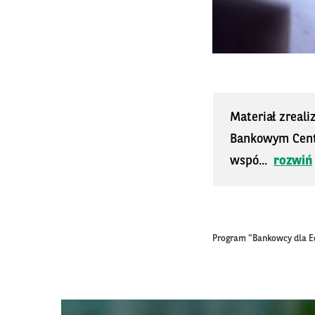
Materiał zreal
Bankowym Cent
wspó...
rozwiń
Program "Bankowcy dla E