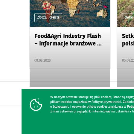
Zboża i oleiste
Dotac
Food&Agri Industry Flash
Setk
– Informacje branżowe ...
polsk
08.06.2026
05.06.2
W naszym serwisie stosuje się pliki cookies, które są za
plikach cookies znajdziesz w Polityce prywatności. Zablo
o blokowaniu i usuwaniu plików cookies znajdziesz w
Poli
zmian ustawień przeglądarki internetowej na ustawienia b
KONTAKT
REGULAMIN STRONY
POLITYKA PRYWATNOŚCI
RO