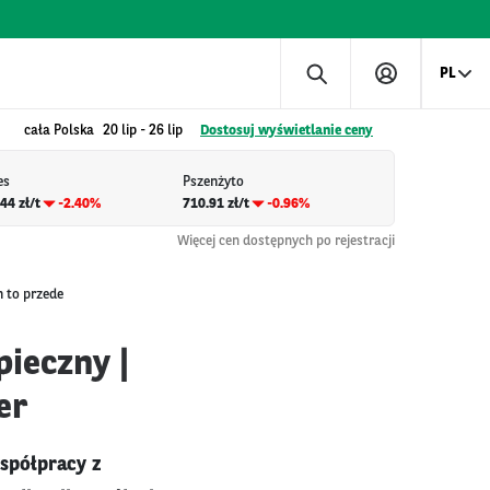
PL
cała Polska
20 lip
-
26 lip
Dostosuj wyświetlanie ceny
es
Pszenżyto
44 zł/t
-2.40%
710.91 zł/t
-0.96%
Więcej cen dostępnych po rejestracji
n to przede
ieczny |
er
spółpracy z