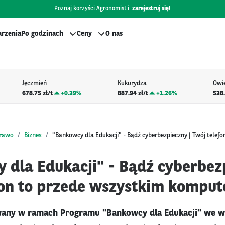
Poznaj korzyści Agronomist i
zarejestruj się!
rzenia
Po godzinach
Ceny
O nas
Jęczmień
Kukurydza
Owi
678.75 zł/t
+
0.39%
887.94 zł/t
+
1.26%
538.
prawo
Biznes
"Bankowcy dla Edukacji" - Bądź cyberbezpieczny | Twój telefo
 dla Edukacji" - Bądź cyberbezp
fon to przede wszystkim komput
owany w ramach Programu "Bankowcy dla Edukacji" we w