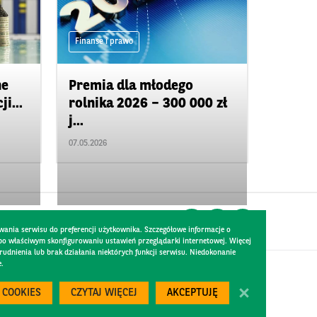
Finanse i prawo
ne
Premia dla młodego
i...
rolnika 2026 – 300 000 zł
j...
07.05.2026
wania serwisu do preferencji użytkownika. Szczegółowe informacje o
 po właściwym skonfigurowaniu ustawień przeglądarki internetowej. Więcej
dnienia lub brak działania niektórych funkcji serwisu. Niedokonanie
e.
Created by
300.codes
 COOKIES
CZYTAJ WIĘCEJ
AKCEPTUJĘ