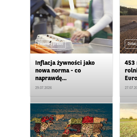
Finanse i prawo
Dotac
Inflacja żywności jako
453 
nowa norma - co
roln
naprawdę...
Euro
29.07.2026
27.07.2