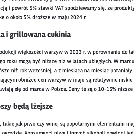
cją i powrót 5% stawki VAT spodziewamy się, że produkt
ę o około 5% droższe w maju 2024 r.
a i grillowana cukinia
odukcji większości warzyw w 2023 r. w porównaniu do l
o roku mogą być niższe niż w latach ubiegłych. W marc
ńsze niż rok wcześniej, a z miesiąca na miesiąc potaniały 
jającym obniżce cen warzyw w maju są relatywnie niskie
wiają się od marca w Polsce. Ceny te są o 10-15% niższe 
szy będą lżejsze
, takie jak piwo czy wino, są popularnymi elementami ma
w ogrodzie. Konsumenci piwa i innych alkoholi powinni j