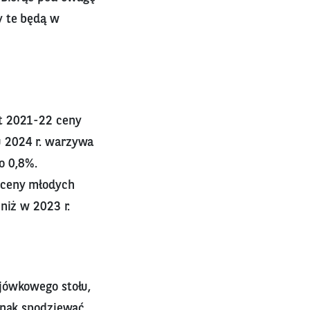
y te będą w
at 2021-22 ceny
u 2024 r. warzywa
o 0,8%.
 ceny młodych
niż w 2023 r.
jówkowego stołu,
ednak spodziewać