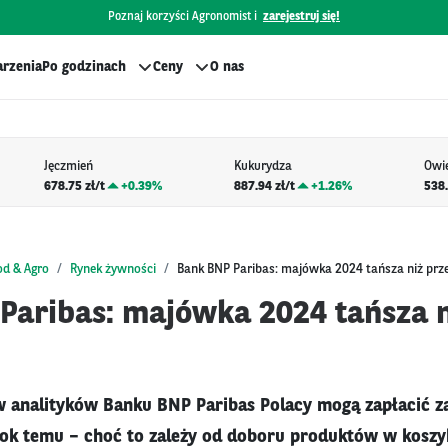
Poznaj korzyści Agronomist i
zarejestruj się!
rzenia
Po godzinach
Ceny
O nas
Jęczmień
Kukurydza
Owi
678.75 zł/t
+
0.39%
887.94 zł/t
+
1.26%
538.
od & Agro
Rynek żywności
Bank BNP Paribas: majówka 2024 tańsza niż prz
Paribas: majówka 2024 tańsza n
 analityków Banku BNP Paribas Polacy mogą zapłacić 
rok temu – choć to zależy od doboru produktów w koszy