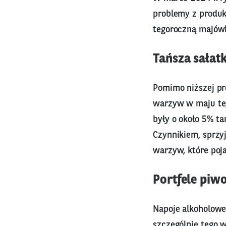
problemy z produk
tegoroczną majówk
Tańsza sałatk
Pomimo niższej pr
warzyw w maju teg
były o około 5% ta
Czynnikiem, sprzy
warzyw, które poja
Portfele piwo
Napoje alkoholowe
szczególnie tego 