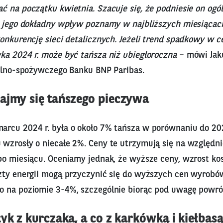
ć na początku kwietnia. Szacuje się, że podniesie on ogó
k jego dokładny wpływ poznamy w najbliższych miesiącac
onkurencję sieci detalicznych. Jeżeli trend spadkowy w 
ka 2024 r. może być tańsza niż ubiegłoroczna
– mówi Jak
rolno-spożywczego Banku BNP Paribas.
ajmy się tańszego pieczywa
rcu 2024 r. była o około 7% tańsza w porównaniu do 2023
wzrosły o niecałe 2%. Ceny te utrzymują się na względni
po miesiącu. Oceniamy jednak, że wyższe ceny, wzrost ko
zty energii mogą przyczynić się do wyższych cen wyrobó
 na poziomie 3-4%, szczególnie biorąc pod uwagę powró
yk z kurczaka, a co z karkówką i kiełbas