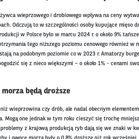
 żywca wieprzowego i drobiowego wpływa na ceny wytwa
ach. Odczują to w szczególności osoby kupujące mięso dr
odukcji w Polsce było w marcu 2024 r. o około 9% tańsze 
utrzymania tego niższego poziomu cenowego również w m
tają na podobnym poziomie co w 2023 r. Amatorzy burg
ogodzić się z nieco większymi – o około 1% - cenami sw
 morza będą droższe
niż wieprzowina czy drób, ale nadal obecnym elementem p
a. Mogą one jednak w tym roku cieszyć się trochę mniejsz
 problemy z krajową produkcją ryb dają się we znaki w k
yby i owoce morza były o 0,8% droższe niż rok wcześniej.