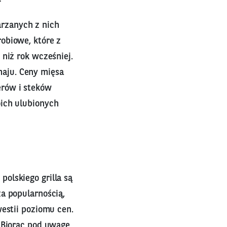
rzanych z nich
obiowe, które z
niż rok wcześniej.
aju. Ceny mięsa
erów i steków
oich ulubionych
olskiego grilla są
a popularnością,
westii poziomu cen.
 Biorąc pod uwagę