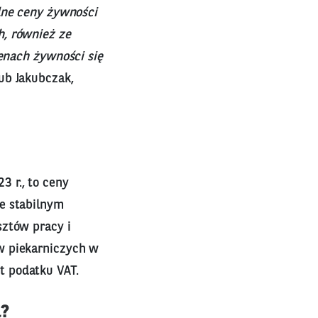
lne ceny żywności
h, również ze
cenach żywności się
ub Jakubczak,
 r., to ceny
e stabilnym
sztów pracy i
w piekarniczych w
t podatku VAT.
ą?