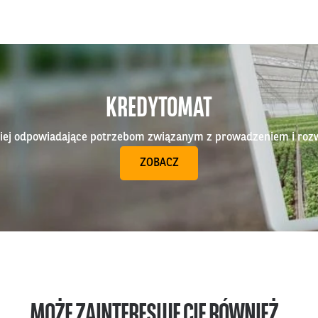
KREDYTOMAT
epiej odpowiadające potrzebom związanym z prowadzeniem i roz
ZOBACZ
MOŻE ZAINTERESUJE CIĘ RÓWNIEŻ...