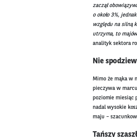
zaczął obowiązywa
o około 3%, jedna
względu na silną k
utrzyma, to majów
analityk sektora 
Nie spodziew
Mimo że mąka w ma
pieczywa w marcu 
poziomie miesiąc 
nadal wysokie kos
maju – szacunkowo
Tańszy szaszł