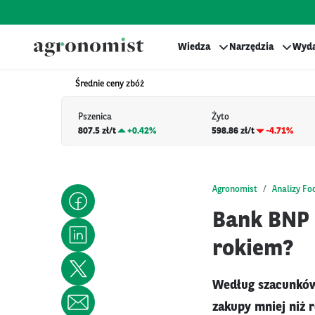
Wiedza
Narzędzia
Wyda
Średnie ceny zbóż
Pszenica
Żyto
807.5 zł/t
+
0.42%
598.86 zł/t
-4.71%
Agronomist
Analizy Fo
Bank BNP 
rokiem?
Według szacunków
zakupy mniej niż 