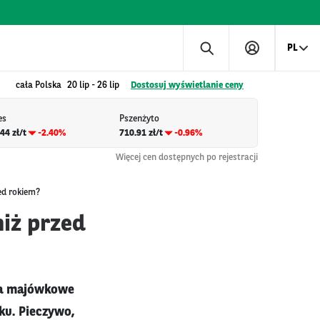
PL
cała Polska
20 lip
-
26 lip
Dostosuj wyświetlanie ceny
es
Pszenżyto
44 zł/t
-2.40%
710.91 zł/t
-0.96%
Więcej cen dostępnych po rejestracji
ed rokiem?
iż przed
za majówkowe
ku. Pieczywo,