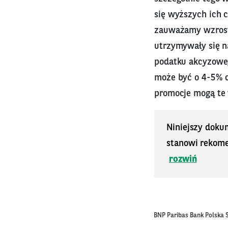
się wyższych ich 
zauważamy wzrost 
utrzymywały się n
podatku akcyzowe
może być o 4-5% d
promocje mogą te 
Niniejszy doku
stanowi rekomen
rozwiń
BNP Paribas Bank Polska S