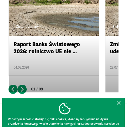
Zielone zmiany
Zielone 
Raport Banku Światowego
Zmiany
2026: rolnictwo UE nie ...
uderza
04.08.2026
23.07.2026
01 / 08
W naszym serwisie stosuje się pliki cookies, które są zapisywane na dysku
urządzenia końcowego w celu ułatwienia nawigacji oraz dostosowania serwisu do