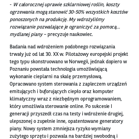
-
W całorocznej uprawie szklarniowej roślin, koszty
ogrzewania mogą stanowić 30-50% wszystkich kosztów
ponoszonych na produkcję. My wdrożyliśmy
rozwiązanie pozwalające je ograniczyć za pomocą…
mydlanej piany
– precyzuje naukowiec.
Badania nad wdrożeniem podobnego rozwiązania
trwały już od lat 30. XX w. Pilotażowy europejski projekt
tego typu skonstruowano w Norwegii, jednak dopiero w
Poznaniu powstała technologia umożliwiającą
wykonanie cieplarni na skalę przemysłową.
Opracowano system sterowania z zapleczem urządzeń
emitujących i buforujących ciepło oraz komputer
klimatyczny wraz z niezbędnym oprogramowaniem,
który umożliwia sterowanie online. Po sukcesie I
generacji przyszedł czas na testy i wdrożenie drugiej,
ulepszonej o zupełnie inne, opatentowane generatory
piany. Nowy system zmniejsza ryzyko wymiany
zużytego sprzętu i pozwala na bardziej swobodną i