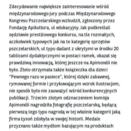
Zdecydowanie największe zainteresowanie wśród
międzynarodowego jury podczas Międzynarodowego
Kongresu Pszczelarskiego wzbudził, zgłoszony przez
Fundację Apikultura, ul edukacyjny. Jak podkreślali
sędziowie prestiżowego konkursu, na tle rozmaitych,
aczkolwiek typowych jak na te kategorię sprzętów
pszczelarskich, ul typu dadant z ukrytymi w środku 20
tablicami dydaktycznymi w postaci ramek, okazał się
prawdziwą innowacją, której jeszcze na Apimondii nie
było. Złoto otrzymała także książeczka dla dzieci
“Pewnego razu w pasiece”, której dzięki zabawnej,
rymowanej formie i przykuwającym wzrok ilustracjom,
nie sposób było nie zauważyć wśród konkurencyjnych
publikacji. Trzecim złotym odznaczeniem komisja
Apimondii nagrodziła fotografię pszczelarską, będącą
pierwszą tego typu nagrodą w tej właśnie kategorii jaką
firma Łysoń zdobyła w swojej historii. Medale
przyznano także mydłom bazującym na produktach