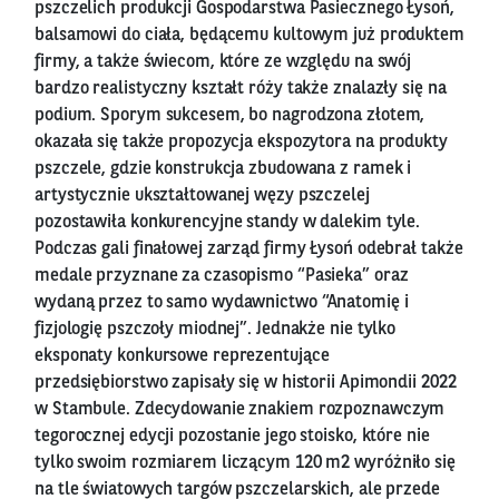
pszczelich produkcji Gospodarstwa Pasiecznego Łysoń,
balsamowi do ciała, będącemu kultowym już produktem
firmy, a także świecom, które ze względu na swój
bardzo realistyczny kształt róży także znalazły się na
podium. Sporym sukcesem, bo nagrodzona złotem,
okazała się także propozycja ekspozytora na produkty
pszczele, gdzie konstrukcja zbudowana z ramek i
artystycznie ukształtowanej węzy pszczelej
pozostawiła konkurencyjne standy w dalekim tyle.
Podczas gali finałowej zarząd firmy Łysoń odebrał także
medale przyznane za czasopismo “Pasieka” oraz
wydaną przez to samo wydawnictwo “Anatomię i
fizjologię pszczoły miodnej”. Jednakże nie tylko
eksponaty konkursowe reprezentujące
przedsiębiorstwo zapisały się w historii Apimondii 2022
w Stambule. Zdecydowanie znakiem rozpoznawczym
tegorocznej edycji pozostanie jego stoisko, które nie
tylko swoim rozmiarem liczącym 120 m2 wyróżniło się
na tle światowych targów pszczelarskich, ale przede