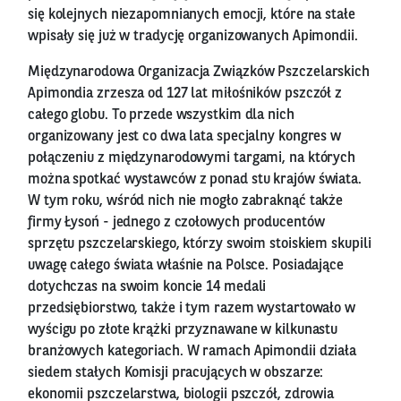
się kolejnych niezapomnianych emocji, które na stałe
wpisały się już w tradycję organizowanych Apimondii.
Międzynarodowa Organizacja Związków Pszczelarskich
Apimondia zrzesza od 127 lat miłośników pszczół z
całego globu. To przede wszystkim dla nich
organizowany jest co dwa lata specjalny kongres w
połączeniu z międzynarodowymi targami, na których
można spotkać wystawców z ponad stu krajów świata.
W tym roku, wśród nich nie mogło zabraknąć także
firmy Łysoń - jednego z czołowych producentów
sprzętu pszczelarskiego, którzy swoim stoiskiem skupili
uwagę całego świata właśnie na Polsce. Posiadające
dotychczas na swoim koncie 14 medali
przedsiębiorstwo, także i tym razem wystartowało w
wyścigu po złote krążki przyznawane w kilkunastu
branżowych kategoriach. W ramach Apimondii działa
siedem stałych Komisji pracujących w obszarze:
ekonomii pszczelarstwa, biologii pszczół, zdrowia