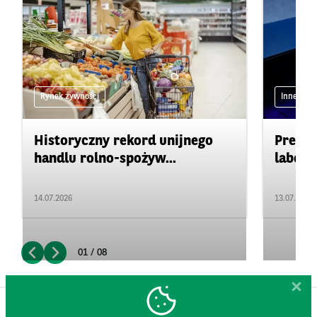
Rynek żywności
Inne
Historyczny rekord unijnego
Precyz
handlu rolno-spożyw...
labora
14.07.2026
13.07.2026
01 / 08