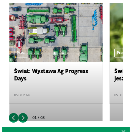
Prasa
Prasa
Świat: Wystawa Ag Progress
Świat
Days
jeszcz
05.08.2026
05.08.2026
01 / 08