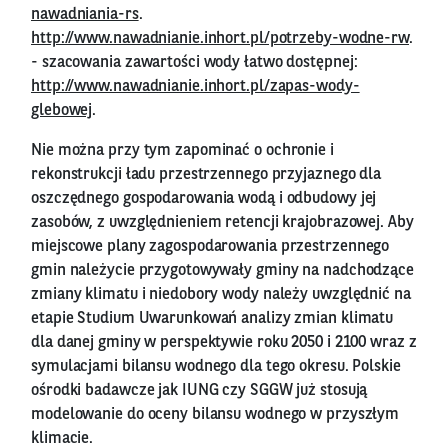
nawadniania-rs
.
http://www.nawadnianie.inhort.pl/potrzeby-wodne-rw
.
- szacowania zawartości wody łatwo dostępnej:
http://www.nawadnianie.inhort.pl/zapas-wody-
glebowej
.
Nie można przy tym zapominać o ochronie i
rekonstrukcji ładu przestrzennego przyjaznego dla
oszczędnego gospodarowania wodą i odbudowy jej
zasobów, z uwzględnieniem retencji krajobrazowej. Aby
miejscowe plany zagospodarowania przestrzennego
gmin należycie przygotowywały gminy na nadchodzące
zmiany klimatu i niedobory wody należy uwzględnić na
etapie Studium Uwarunkowań analizy zmian klimatu
dla danej gminy w perspektywie roku 2050 i 2100 wraz z
symulacjami bilansu wodnego dla tego okresu. Polskie
ośrodki badawcze jak IUNG czy SGGW już stosują
modelowanie do oceny bilansu wodnego w przyszłym
klimacie.