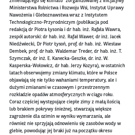
zmieniającego się klimatu” zorganizowanej z inicjatywy
Ministerstwa Rolnictwa i Rozwoju Wsi, Instytut Uprawy
Nawożenia i Gleboznawstwa wraz z Instytutem
Technologiczno-Przyrodniczym (publikacja pod
redakcją dr Piotra Łysonia i dr hab. inż. Rafała Wawra,
zespół autorski: dr hab. inż. Rafał Wawer, dr inż. Jacek
Niedźwiecki, Dr Piotr Łysoń, prof. dr hab. inż. Wiesław
Dembek, prof. dr hab. Waldemar Treder, dr hab. inż. T.
Szymczak, dr inż. E. Kanecka-Geszke, dr. inż. W.
Kasperska-Wołowicz, dr hab. Jerzy Kozyra), w ostatnich
latach obserwujemy zmiany klimatu, które w Polsce
objawiają się nie tylko wahaniami temperatury, ale i
dużymi zmianami w czasowym i przestrzennym
rozkładzie opadów atmosferycznych w ciągu roku.
Coraz częściej występujące ciepłe zimy z małą ilością
lub brakiem pokrywy śnieżnej, stwarzają większe
zagrożenie dla ozimin w wyniku wymarzania, ale
również nie sprzyjają odnowieniu się zasobów wody w
glebie, powodując jej braki już na początku okresu