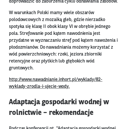
doprowadzić do zaburzenia cyklu odnawiania zasobów.
W warunkach Polski mamy wiele obszarów
polodowcowych z mozaiką gleb, gdzie nierzadko
spotyka się klasę II obok klasy VI w obrębie jednego
pola. Strefowanie pod kątem nawodnienia jest
przydatne w wyznaczaniu stref pod kątem nawożenia i
płodozmianów. Do nawadniania możemy korzystać z
wód powierzchniowych: rzeki, jeziora zbiorniki
retencyjne oraz płytkich lub głębokich wód
gruntowych.
http://www.nawadnianie.inhort.pl/wyklady/82-
wyklady-zrodla-i-ujecie-wody.
Adaptacja gospodarki wodnej w
rolnictwie – rekomendacje
Podczas konferencji pt. "Adaptacja gospodarki wodnej