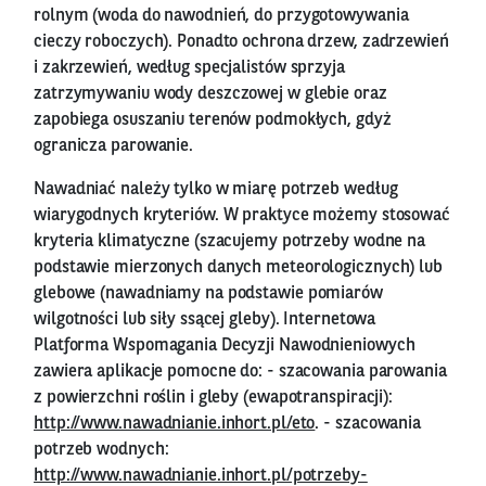
rolnym (woda do nawodnień, do przygotowywania
cieczy roboczych). Ponadto ochrona drzew, zadrzewień
i zakrzewień, według specjalistów sprzyja
zatrzymywaniu wody deszczowej w glebie oraz
zapobiega osuszaniu terenów podmokłych, gdyż
ogranicza parowanie.
Nawadniać należy tylko w miarę potrzeb według
wiarygodnych kryteriów. W praktyce możemy stosować
kryteria klimatyczne (szacujemy potrzeby wodne na
podstawie mierzonych danych meteorologicznych) lub
glebowe (nawadniamy na podstawie pomiarów
wilgotności lub siły ssącej gleby). Internetowa
Platforma Wspomagania Decyzji Nawodnieniowych
zawiera aplikacje pomocne do: - szacowania parowania
z powierzchni roślin i gleby (ewapotranspiracji):
http://www.nawadnianie.inhort.pl/eto
. - szacowania
potrzeb wodnych:
http://www.nawadnianie.inhort.pl/potrzeby-