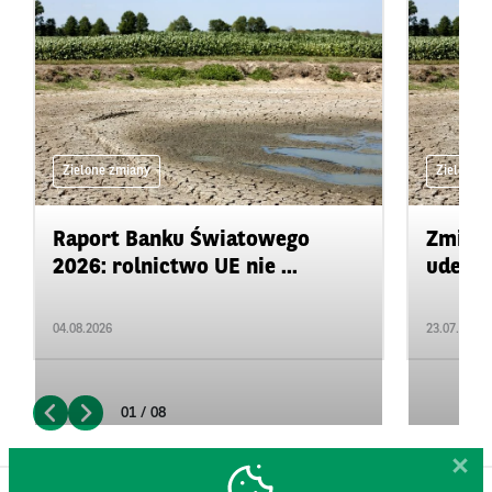
Zielone zmiany
Zielone 
Raport Banku Światowego
Zmiany
2026: rolnictwo UE nie ...
uderza
04.08.2026
23.07.2026
01 / 08