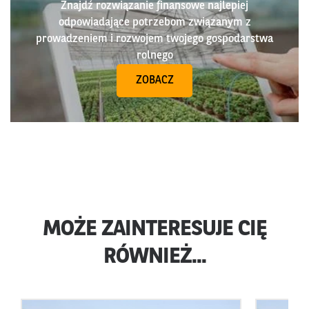
Znajdź rozwiązanie finansowe najlepiej
odpowiadające potrzebom związanym z
prowadzeniem i rozwojem twojego gospodarstwa
rolnego
ZOBACZ
MOŻE ZAINTERESUJE CIĘ
RÓWNIEŻ...