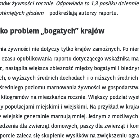
amów żywności rocznie. Odpowiada to 1,3 posiłku dziennie
dotkniętych głodem
– podkreślają autorzy raportu.
tylko problem „bogatych” krajów
a żywności nie dotyczy tylko krajów zamożnych. Po nie
 czasu opublikowania raportu dotyczącego wskaźnika ma
., nastąpiła większa zbieżność między bogatymi i biednym
h, o wyższych średnich dochodach i o niższych średnich
 średniego poziomu marnowania żywności w gospodarst
 kilogramów na mieszkańca rocznie. Większy podział wys
y populacjami miejskimi i wiejskimi. Na przykład w kraja
 wiejskie generalnie marnują mniej. Jednym z możliwych 
 jedzenia dla zwierząt domowych, paszy dla zwierząt i k
porcie zaleca się skupienie wysiłków na zwiększeniu ogra