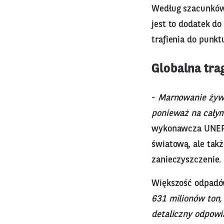
Według szacunków 
jest to dodatek d
trafienia do punkt
Globalna tra
-
Marnowanie żywno
ponieważ na całym
wykonawcza UNEP, 
światową, ale takż
zanieczyszczenie.
Większość odpadó
631 milionów ton,
detaliczny odpowi