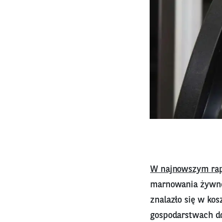
W najnowszym rap
marnowania żywnoś
znalazło się w ko
gospodarstwach d