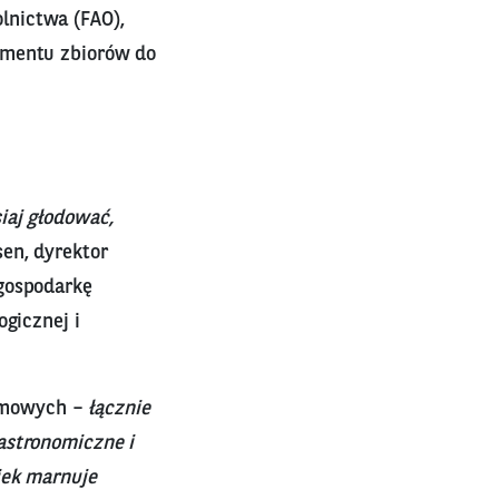
lnictwa (FAO),
omentu zbiorów do
iaj głodować,
en, dyrektor
 gospodarkę
ogicznej i
omowych –
łącznie
astronomiczne i
iek marnuje