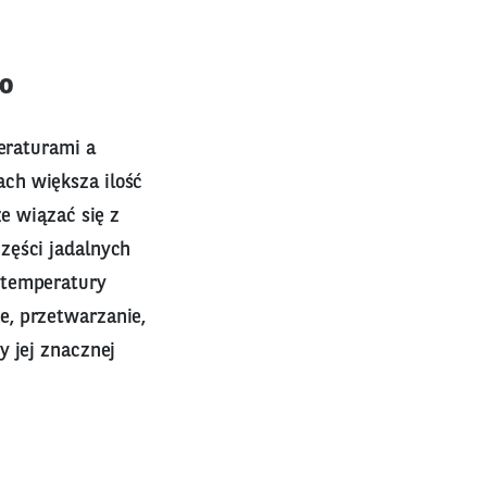
go
eraturami a
ch większa ilość
 wiązać się z
zęści jadalnych
 temperatury
e, przetwarzanie,
y jej znacznej