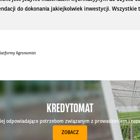
dacji do dokonania jakiejkolwiek inwestycji. Wszystkie tr
platformy Agronomist
KREDYTOMAT
epiej odpowiadające potrzebom związanym z prowadzeniem i roz
ZOBACZ