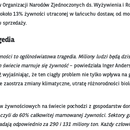
Organizacji Narodów Zjednoczonych ds. Wyżywienia i Ro
o około 13% żywności utraconej w łańcuchu dostaw, od m
u sprzedaży.
gedia
ści to ogólnoświatowa tragedia. Miliony ludzi będą dzis
 świecie marnuje się żywność
– powiedziała Inger Anders
wyjaśniając, że ten ciągły problem nie tylko wpływa na
e zaostrza zmiany klimatyczne, utratę różnorodności biol
w żywnościowych na świecie pochodzi z gospodarstw d
 czyli do 60% całkowitej marnowanej żywności. Sektory g
adają odpowiednio za 290 i 131 miliony ton. Każdy człow