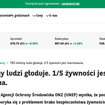
Poznaj korzyści Agronomist i
zarejestruj się!
rzenia
Po godzinach
Ceny
O nas
Jęczmień
Kukurydza
Owi
678.75 zł/t
+
0.39%
887.94 zł/t
+
1.26%
538.
iany
783 miliony ludzi głoduje. 1/5 żywności jest marnowana.
y ludzi głoduje. 1/5 żywności je
a.
 Agencji Ochrony Środowiska ONZ (UNEP) wynika, że pod
 boryka się z problemem braku bezpieczeństwa żywnośc