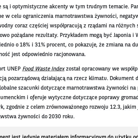
że są i optymistyczne akcenty w tym trudnym temacie. Pa
ne w celu ograniczenia marnotrawstwa żywności, negat
 wodny coraz częściej współpracują z rządami na różnych 
iowo pożądane rezultaty. Przykładem mogą być Japonia i W
ednio o 18% i 31% procent, co pokazuje, że zmiana na duż
wność jest odpowiednio racjonowana.
ort UNEP
Food Waste Index
został opracowany we współp
acją pozarządową działającą na rzecz klimatu. Dokument 
globalne szacunki dotyczące marnotrawstwa żywności na
sumenckim i oferuje wytyczne dotyczące poprawy gromad
yk, zgodnie z celem zrównoważonego rozwoju 12.3, jakim 
awstwa żywności do 2030 roku.
ment jest jedynie materiałem informacyjnym do użytku od