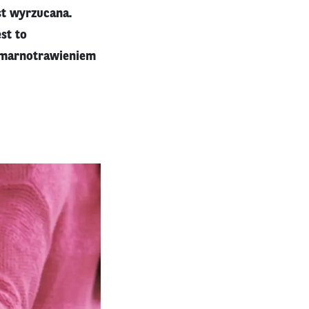
st wyrzucana.
st to
 z marnotrawieniem