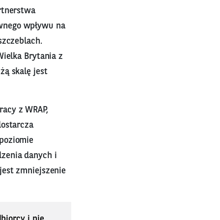
rtnerstwa
ywnego wpływu na
szczeblach.
ielka Brytania z
ą skalę jest
racy z WRAP,
dostarcza
 poziomie
zenia danych i
jest zmniejszenie
biorcy i nie