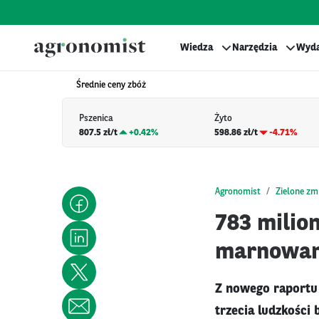
Wiedza
Narzędzia
Wyda
Średnie ceny zbóż
Pszenica
Żyto
807.5 zł/t
+
0.42%
598.86 zł/t
-4.71%
Agronomist
Zielone zm
783 milion
marnowan
Z nowego raportu
trzecia ludzkości