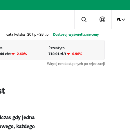
PL
cała Polska
20 lip
-
26 lip
Dostosuj wyświetlanie ceny
es
Pszenżyto
44 zł/t
-2.40%
710.91 zł/t
-0.96%
Więcej cen dostępnych po rejestracji
st
czas gdy jedna
iowego, każdego