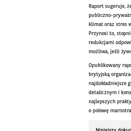
Raport sugeruje, 
publiczno-prywat
klimat oraz stres
Przynosi to, stopn
redukcjami odpowi
możliwa, jeśli ży
Opublikowany rap
brytyjską organiz
najdokładniejsze 
detalicznym i kon
najlepszych prakt
o połowę marnotr
Niniejszy doku