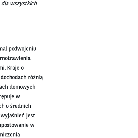
 dla wszystkich
mal podwojeniu
rnotrawienia
i. Kraje o
 dochodach różnią
wach domowych
tępuje w
ch o średnich
wyjaśnień jest
ompostowanie w
niczenia