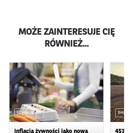
MOŻE ZAINTERESUJE CIĘ
RÓWNIEŻ...
Finanse i prawo
Dotacje
Inflacja żywności jako nowa
453 ml