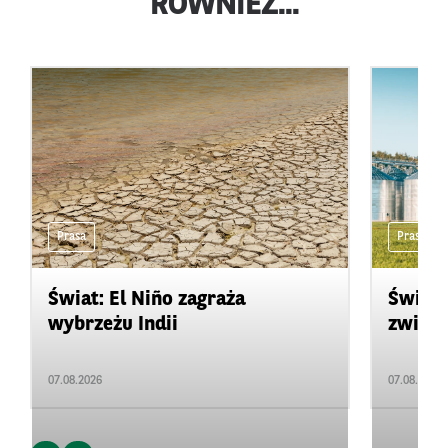
RÓWNIEŻ...
Prasa
Prasa
Świat: El Niño zagraża
Świat:
wybrzeżu Indii
zwięks
07.08.2026
07.08.2026