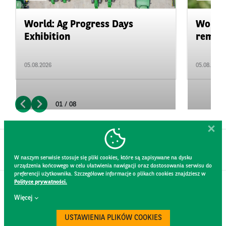
World: Ag Progress Days
World:
Exhibition
remain 
05.08.2026
05.08.2026
01 / 08
W naszym serwisie stosuje się pliki cookies, które są zapisywane na dysku
urządzenia końcowego w celu ułatwienia nawigacji oraz dostosowania serwisu do
preferencji użytkownika. Szczegółowe informacje o plikach cookies znajdziesz w
Polityce prywatności.
CONTACT
Więcej
WEBSITE RULES
PRIVACY POLICY
USTAWIENIA PLIKÓW COOKIES
GDPR