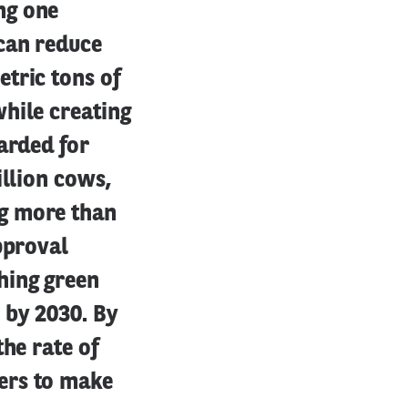
ng one
can reduce
tric tons of
hile creating
arded for
illion cows,
g more than
pproval
hing green
 by 2030. By
he rate of
ers to make