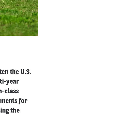
en the U.S.
ti-year
n-class
ements for
ing the