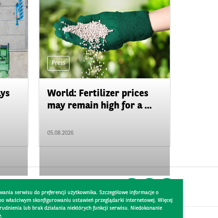
Press
ays
World: Fertilizer prices
may remain high for a ...
05.08.2026
wania serwisu do preferencji użytkownika. Szczegółowe informacje o
 po właściwym skonfigurowaniu ustawień przeglądarki internetowej. Więcej
dnienia lub brak działania niektórych funkcji serwisu. Niedokonanie
e.