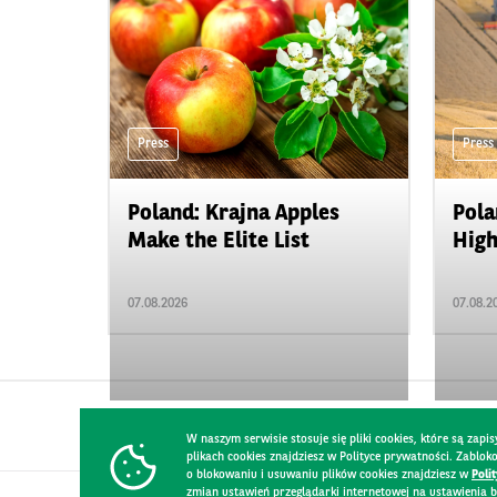
Press
Press
Poland: Krajna Apples
Pola
Make the Elite List
High
07.08.2026
07.08.2
W naszym serwisie stosuje się pliki cookies, które są za
plikach cookies znajdziesz w Polityce prywatności. Zablo
o blokowaniu i usuwaniu plików cookies znajdziesz w
Poli
zmian ustawień przeglądarki internetowej na ustawienia b