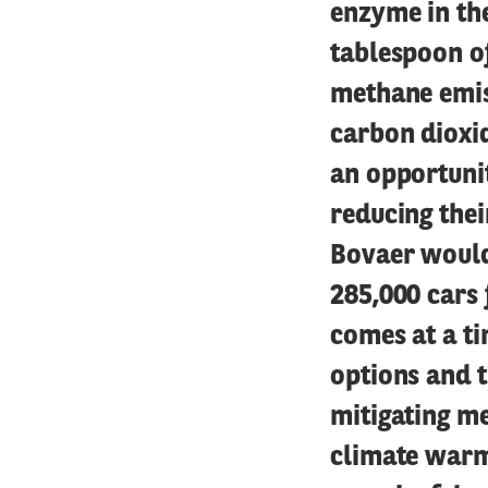
enzyme in th
tablespoon o
methane emiss
carbon dioxi
an opportunit
reducing thei
Bovaer would
285,000 cars 
comes at a t
options and t
mitigating me
climate warm