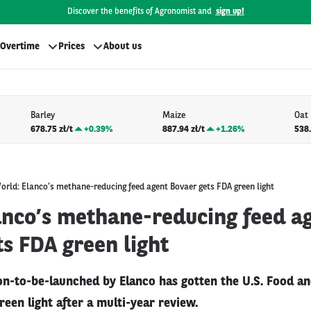
Discover the benefits of Agronomist and
sign up!
Overtime
Prices
About us
Barley
Maize
Oat
678.75 zł/t
+
0.39%
887.94 zł/t
+
1.26%
538.
orld: Elanco’s methane-reducing feed agent Bovaer gets FDA green light
anco’s methane-reducing feed a
s FDA green light
n-to-be-launched by Elanco has gotten the U.S. Food a
reen light after a multi-year review.