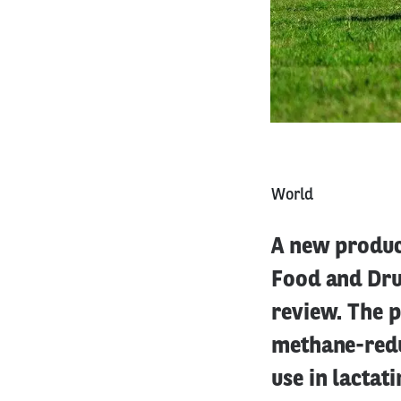
World
A new produc
Food and Drug
review. The p
methane-redu
use in lactat