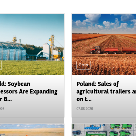
Press
d: Soybean
Poland: Sales of
essors Are Expanding
agricultural trailers a
 B...
on t...
026
07.08.2026