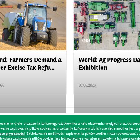
Press
nd: Farmers Demand a
World: Ag Progress D
er Excise Tax Refu...
Exhibition
026
05.08.2026
pisywane na dysku urządzenia końcowego użytkownika w celu ułatwienia nawigacji oraz dostoso
kowanie zapisywania plików cookies na urządzeniu końcowym lub ich usunięcie możliwe jest w
tyce prywatności
. Zablokowanie możliwości zapisywania plików cookies może spowodować utru
lokujące zapisywanie plików cookies jest jednoznaczne z wyrażeniem zgody na ich zapisywani