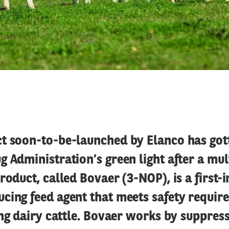
t soon-to-be-launched by Elanco has gott
 Administration’s green light after a mul
roduct, called Bovaer (3-NOP), is a first-i
cing feed agent that meets safety requir
ing dairy cattle. Bovaer works by suppress