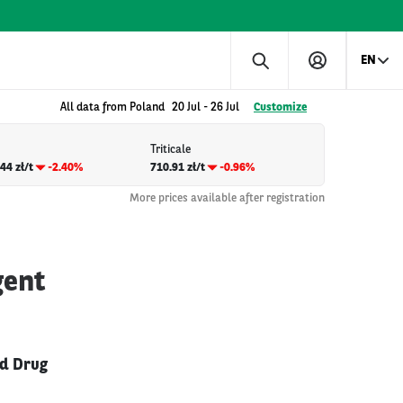
EN
All data from Poland
20 Jul
-
26 Jul
Customize
Triticale
44 zł/t
-2.40%
710.91 zł/t
-0.96%
More prices available after registration
gent
nd Drug