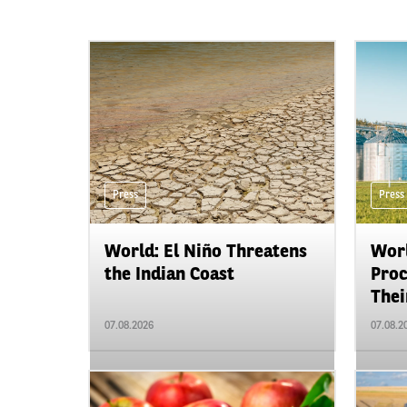
Press
Press
World: El Niño Threatens
Worl
the Indian Coast
Proc
Their
07.08.2026
07.08.2