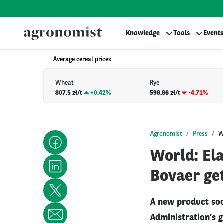
Knowledge
Tools
Events
Average cereal prices
Wheat
Rye
807.5 zł/t
+
0.42%
598.86 zł/t
-4.71%
Agronomist
Press
W
World: El
Bovaer get
A new product soo
Administration’s g