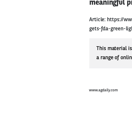
meaningful p
Article:
https://ww
gets-fda-green-lig
This material i
a range of onli
www.agdaily.com