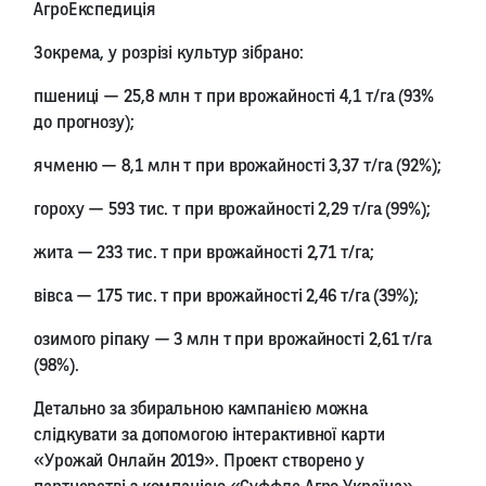
АгроЕкспедиція
Зокрема, у розрізі культур зібрано:
пшениці — 25,8 млн т при врожайності 4,1 т/га (93%
до прогнозу);
ячменю — 8,1 млн т при врожайності 3,37 т/га (92%);
гороху — 593 тис. т при врожайності 2,29 т/га (99%);
жита — 233 тис. т при врожайності 2,71 т/га;
вівса — 175 тис. т при врожайності 2,46 т/га (39%);
озимого ріпаку — 3 млн т при врожайності 2,61 т/га
(98%).
Детально за збиральною кампанією можна
слідкувати за допомогою інтерактивної карти
«Урожай Онлайн 2019». Проект створено у