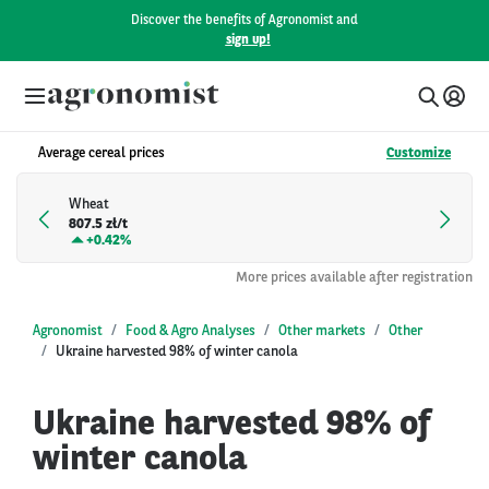
Discover the benefits of Agronomist and
sign up!
Average cereal prices
Customize
Wheat
807.5 zł/t
+
0.42%
More prices available after registration
Agronomist
Food & Agro Analyses
Other markets
Other
Ukraine harvested 98% of winter canola
Ukraine harvested 98% of
winter canola