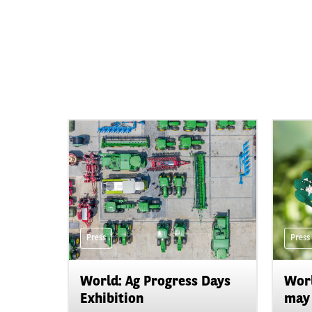
Press
Press
World: Ag Progress Days
Worl
Exhibition
may 