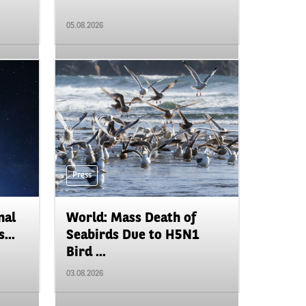
05.08.2026
Press
nal
World: Mass Death of
...
Seabirds Due to H5N1
Bird ...
03.08.2026