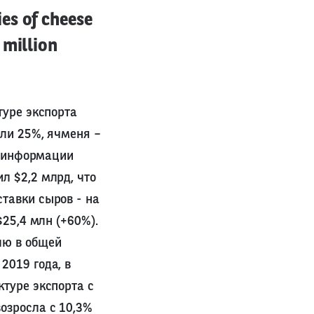
es of cheese
 million
туре экспорта
или 25%, ячменя –
по информации
л $2,2 млрд, что
ставки сыров - на
$25,4 млн (+60%).
лю в общей
2019 года, в
ктуре экспорта с
озросла с 10,3%