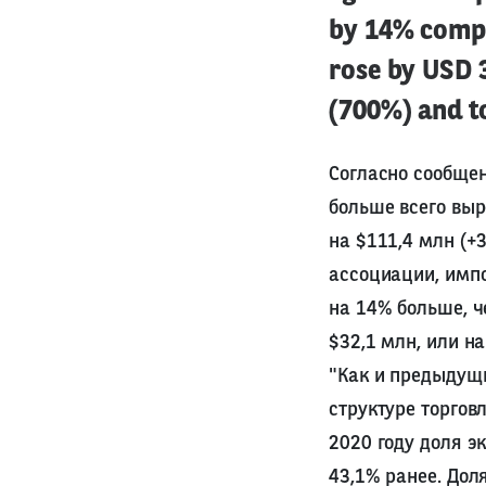
by 14% compa
rose by USD 3
(700%) and t
Согласно сообщен
больше всего выр
на $111,4 млн (+
ассоциации, импо
на 14% больше, ч
$32,1 млн, или на
"Как и предыдущ
структуре торгов
2020 году доля э
43,1% ранее. Дол