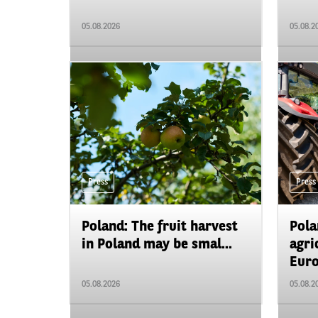
05.08.2026
05.08.2
Press
Press
Poland: The fruit harvest
Pola
in Poland may be smal...
agri
Euro
05.08.2026
05.08.2