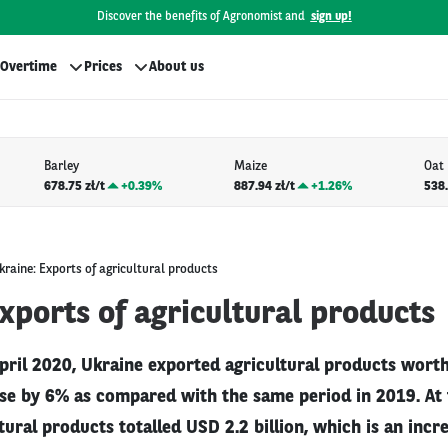
Discover the benefits of Agronomist and
sign up!
Overtime
Prices
About us
Barley
Maize
Oat
678.75 zł/t
+
0.39%
887.94 zł/t
+
1.26%
538.
kraine: Exports of agricultural products
xports of agricultural products
pril 2020, Ukraine exported agricultural products worth 
ase by 6% as compared with the same period in 2019. At
tural products totalled USD 2.2 billion, which is an inc