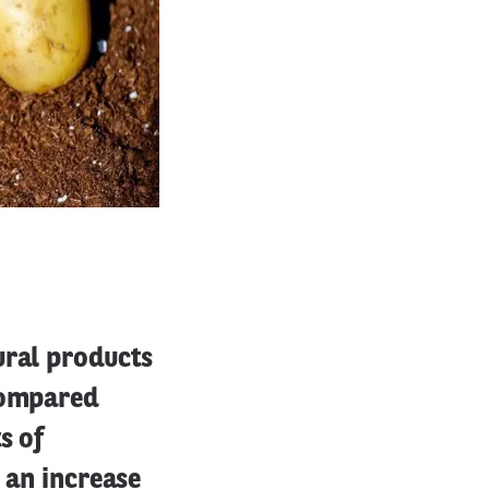
ural products
 compared
s of
s an increase