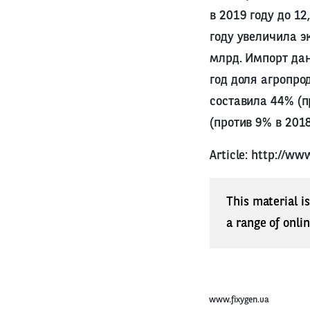
в 2019 году до 12
году увеличила э
млрд. Импорт дан
год доля агропро
составила 44% (пр
(против 9% в 2018
Article:
http://www
This material i
a range of onli
www.fixygen.ua