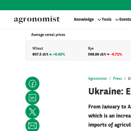
Knowledge
Tools
Events
Average cereal prices
Wheat
Rye
807.5 zł/t
+
0.42%
598.86 zł/t
-4.71%
Agronomist
Press
U
Ukraine: E
From January to A
which is an incre
imports of agricul