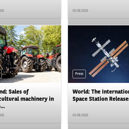
026
05.08.2026
Press
nd: Sales of
World: The Internatio
cultural machinery in
Space Station Releases
...
026
03.08.2026