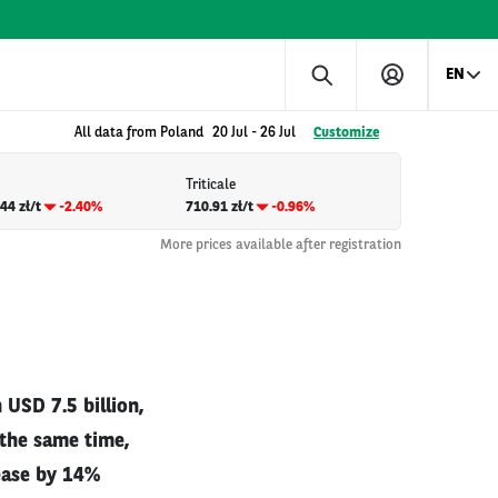
EN
All data from Poland
20 Jul
-
26 Jul
Customize
Triticale
44 zł/t
-2.40%
710.91 zł/t
-0.96%
More prices available after registration
USD 7.5 billion,
 the same time,
rease by 14%