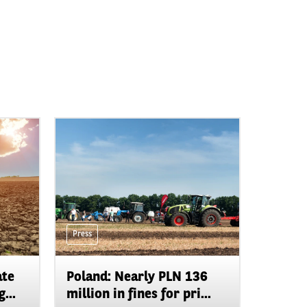
Press
ate
Poland: Nearly PLN 136
...
million in fines for pri...