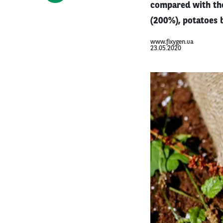
compared with the
(200%), potatoes 
www.fixygen.ua
23.05.2020