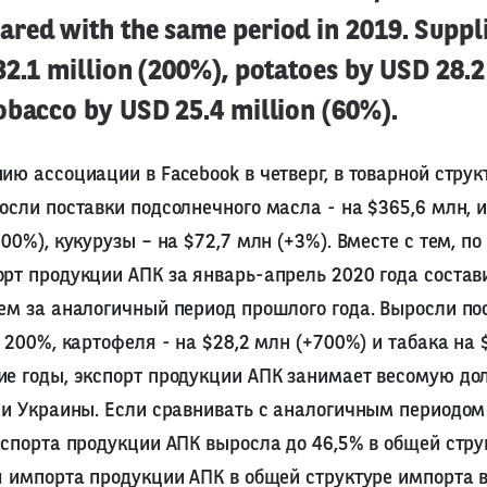
red with the same period in 2019. Suppli
2.1 million (200%), potatoes by USD 28.2
obacco by USD 25.4 million (60%).
ию ассоциации в Facebook в четверг, в товарной струк
осли поставки подсолнечного масла - на $365,6 млн, 
300%), кукурузы – на $72,7 млн (+3%). Вместе с тем, 
рт продукции АПК за январь-апрель 2020 года состави
ем за аналогичный период прошлого года. Выросли по
 200%, картофеля - на $28,2 млн (+700%) и табака на 
ие годы, экспорт продукции АПК занимает весомую до
ли Украины. Если сравнивать с аналогичным периодом 
кспорта продукции АПК выросла до 46,5% в общей стру
я импорта продукции АПК в общей структуре импорта в