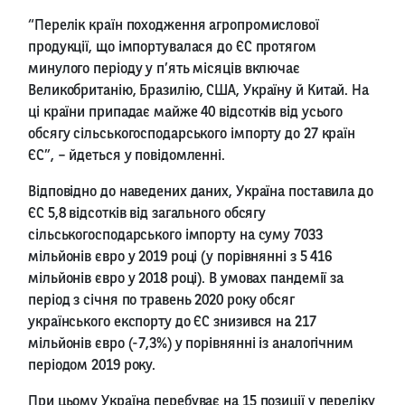
“Перелік країн походження агропромислової
продукції, що імпортувалася до ЄС протягом
минулого періоду у п’ять місяців включає
Великобританію, Бразилію, США, Україну й Китай. На
ці країни припадає майже 40 відсотків від усього
обсягу сільськогосподарського імпорту до 27 країн
ЄС”, – йдеться у повідомленні.
Відповідно до наведених даних, Україна поставила до
ЄС 5,8 відсотків від загального обсягу
сільськогосподарського імпорту на суму 7033
мільйонів євро у 2019 році (у порівнянні з 5 416
мільйонів євро у 2018 році). В умовах пандемії за
період з січня по травень 2020 року обсяг
українського експорту до ЄС знизився на 217
мільйонів євро (-7,3%) у порівнянні із аналогічним
періодом 2019 року.
При цьому Україна перебуває на 15 позиції у переліку