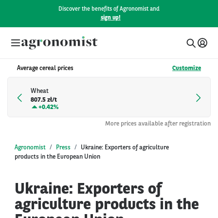
Discover the benefits of Agronomist and
sign up!
Average cereal prices
Customize
Wheat
807.5 zł/t
+
0.42%
More prices available after registration
Agronomist
Press
Ukraine: Exporters of agriculture
products in the European Union
Ukraine: Exporters of
agriculture products in the