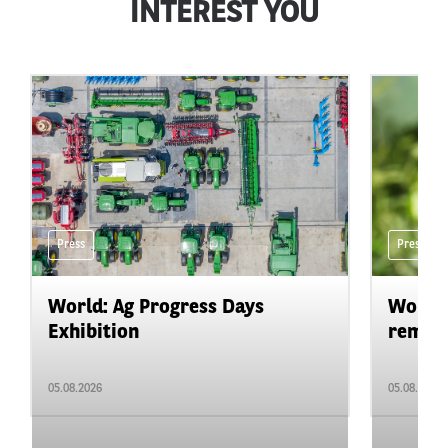
INTEREST YOU
Press
Press
World: Ag Progress Days
World:
Exhibition
remain 
05.08.2026
05.08.2026