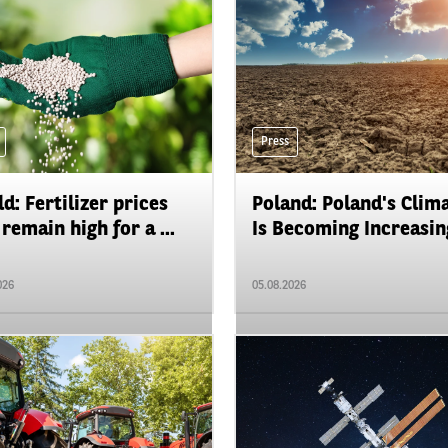
Press
d: Fertilizer prices
Poland: Poland's Clim
remain high for a ...
Is Becoming Increasing
026
05.08.2026