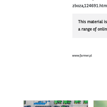
zboza,124691.htm
This material i
a range of onli
www.farmer.pl