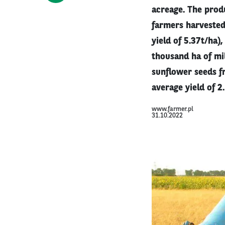
acreage. The produ
farmers harvested
yield of 5.37t/ha
thousand ha of mi
sunflower seeds f
average yield of 2
www.farmer.pl
31.10.2022