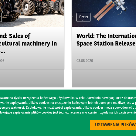
Press
nd: Sales of
World: The Internatio
cultural machinery in
Space Station Releases
...
026
03.08.2026
pisywane na dysku urządzenia końcowego użytkownika w celu ułatwienia nawigacji oraz dostoso
kowanie zapisywania plików cookies na urządzeniu końcowym lub ich usunięcie możliwe jest w
tyce prywatności
. Zablokowanie możliwości zapisywania plików cookies może spowodować utru
lokujące zapisywanie plików cookies jest jednoznaczne z wyrażeniem zgody na ich zapisywani
Y
USTAWIENIA PLIKÓW