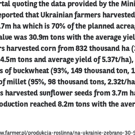
tal quoting the data provided by the Mini
eported that Ukrainian farmers harvested
.7m ha which is 70% of the planned acrea
lue was 30.9m tons with the average yiel
ers harvested corn from 832 thousand ha 
4.5m tons and average yield of 5.37t/ha),
s of buckwheat (93%, 149 thousand ton, 1
f millet (95%, 98 thousand tons, 2.32t/ha
s harvested sunflower seeds from 3.7m h
oduction reached 8.2m tons with the aver
w.farmer.pl/produkcja-roslinna/na-ukrainie-zebrano-30-