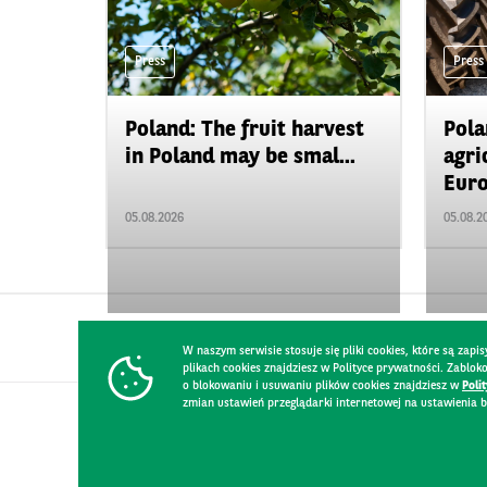
Press
Press
Poland: The fruit harvest
Pola
in Poland may be smal...
agri
Euro
05.08.2026
05.08.2
W naszym serwisie stosuje się pliki cookies, które są za
plikach cookies znajdziesz w Polityce prywatności. Zablo
o blokowaniu i usuwaniu plików cookies znajdziesz w
Poli
zmian ustawień przeglądarki internetowej na ustawienia b
CONTACT
WEBSITE RULES
PRIVACY POLICY
GDPR
SECURIT