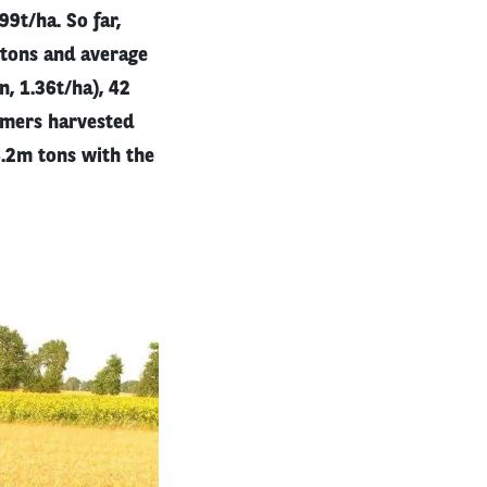
9t/ha. So far,
 tons and average
, 1.36t/ha), 42
armers harvested
.2m tons with the