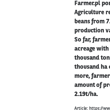
Farmer.pl por
Agriculture r
beans from 7
production va
So far, farm
acreage with 
thousand ton
thousand ha o
more, farmer
amount of pr
2.19t/ha.
Article:
https://ww