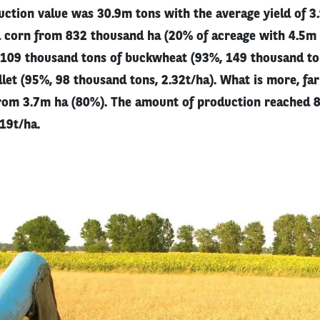
ction value was 30.9m tons with the average yield of 3.9
 corn from 832 thousand ha (20% of acreage with 4.5m
), 109 thousand tons of buckwheat (93%, 149 thousand ton
llet (95%, 98 thousand tons, 2.32t/ha). What is more, f
rom 3.7m ha (80%). The amount of production reached 8
.19t/ha.