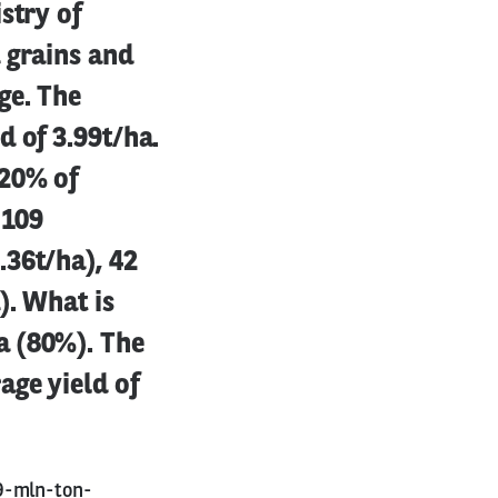
stry of
 grains and
ge. The
d of 3.99t/ha.
(20% of
 109
.36t/ha), 42
). What is
a (80%). The
age yield of
9-mln-ton-