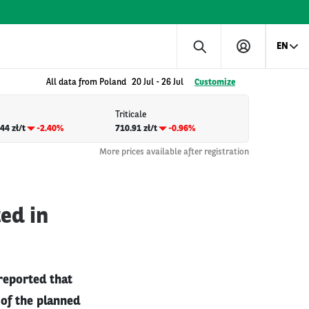
EN
All data from Poland
20 Jul
-
26 Jul
Customize
Triticale
44 zł/t
-2.40%
710.91 zł/t
-0.96%
More prices available after registration
ed in
 reported that
of the planned