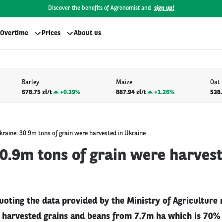
Discover the benefits of Agronomist and
sign up!
Overtime
Prices
About us
Barley
Maize
Oat
678.75 zł/t
+
0.39%
887.94 zł/t
+
1.26%
538.
kraine: 30.9m tons of grain were harvested in Ukraine
0.9m tons of grain were harvest
uoting the data provided by the Ministry of Agriculture
 harvested grains and beans from 7.7m ha which is 70% 