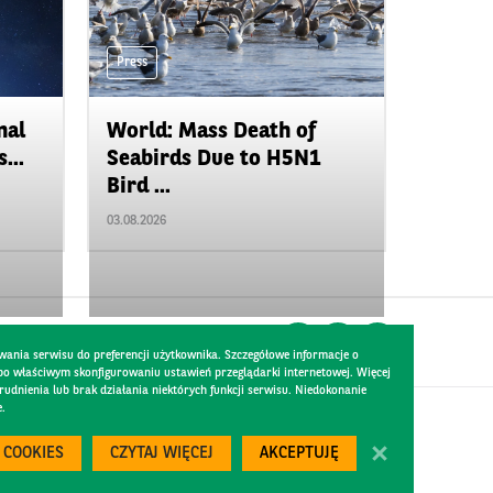
Press
nal
World: Mass Death of
...
Seabirds Due to H5N1
Bird ...
03.08.2026
wania serwisu do preferencji użytkownika. Szczegółowe informacje o
 po właściwym skonfigurowaniu ustawień przeglądarki internetowej. Więcej
dnienia lub brak działania niektórych funkcji serwisu. Niedokonanie
e.
Created by
300.codes
 COOKIES
CZYTAJ WIĘCEJ
AKCEPTUJĘ