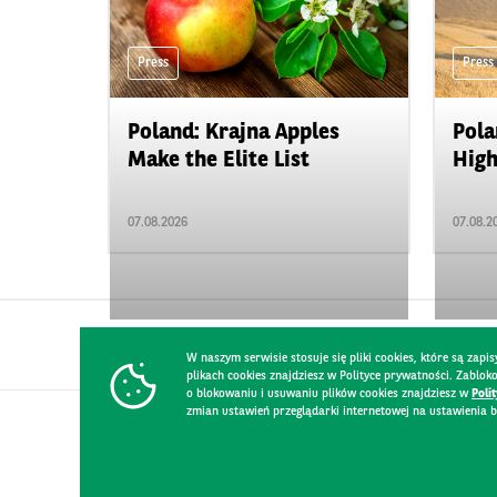
Press
Press
Poland: Krajna Apples
Pola
Make the Elite List
High
07.08.2026
07.08.2
W naszym serwisie stosuje się pliki cookies, które są za
plikach cookies znajdziesz w Polityce prywatności. Zablo
o blokowaniu i usuwaniu plików cookies znajdziesz w
Poli
zmian ustawień przeglądarki internetowej na ustawienia b
CONTACT
WEBSITE RULES
PRIVACY POLICY
GDPR
SECURIT