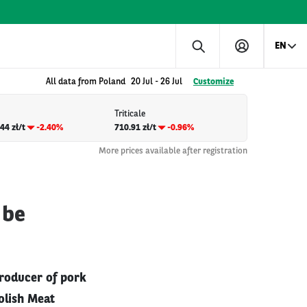
EN
All data from Poland
20 Jul
-
26 Jul
Customize
Triticale
44 zł/t
-2.40%
710.91 zł/t
-0.96%
More prices available after registration
 be
producer of pork
Polish Meat