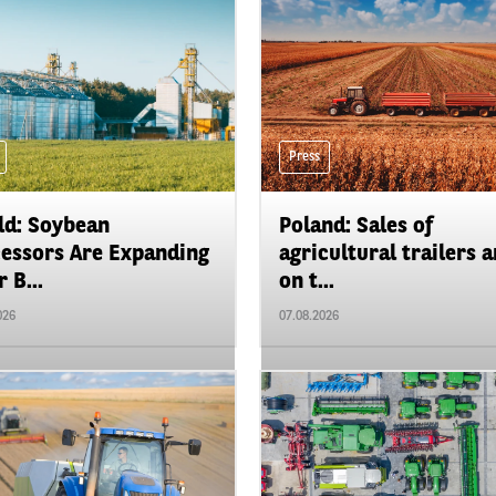
Press
d: Soybean
Poland: Sales of
essors Are Expanding
agricultural trailers a
 B...
on t...
026
07.08.2026