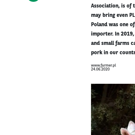
Association, is of
may bring even PLN
Poland was one of 
importer. In 2019,
and small farms c
pork in our count
www.farmer.pl
24.06.2020