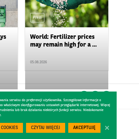
Press
ays
World: Fertilizer prices
may remain high for a ...
05.08.2026
wania serwisu do preferencji użytkownika. Szczegółowe informacje o
 po właściwym skonfigurowaniu ustawień przeglądarki internetowej. Więcej
dnienia lub brak działania niektórych funkcji serwisu. Niedokonanie
e.
Created by
300.codes
 COOKIES
CZYTAJ WIĘCEJ
AKCEPTUJĘ