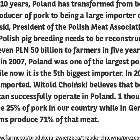
 10 years, Poland has transformed from b
ducer of pork to being a large importer o
ki, President of the Polish Meat Associatio
Polish pig breeding needs to be reconstr
even PLN 50 billion to farmers in five year
in 2007, Poland was one of the largest p
le now it is the 5th biggest importer. In 2
imported. Witold Choiński believes that b
an successfully operate in Poland. 1 thou
e 25% of pork in our country while in Ge
ms produce 71% of that meat.
w.farmer.pl/produkcja-zwierzeca/trzoda-chlewna/prezes