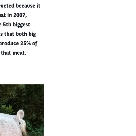
ructed because it
hat in 2007,
e 5th biggest
s that both big
 produce 25% of
 that meat.