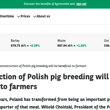
Discover the benefits of Agronomist and
sign up!
Overtime
Prices
About us
Barley
Maize
Oat
678.75 zł/t
+
0.39%
887.94 zł/t
+
1.26%
538.
econstruction of Polish pig breeding will be beneficial to farmers
tion of Polish pig breeding will
 to farmers
years, Poland has transformed from being an important 
mporter of that meat. Witold Choiński, President of the 