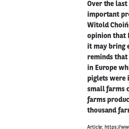
Over the last
important pro
Witold Choińs
opinion that 
it may bring 
reminds that 
in Europe whi
piglets were 
small farms c
farms produc
thousand far
Article:
https://ww