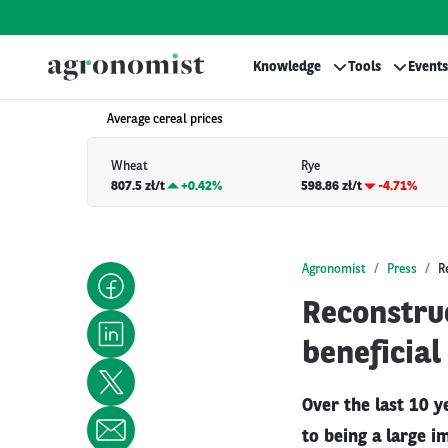
Knowledge
Tools
Events
Average cereal prices
Wheat
Rye
807.5 zł/t
+
0.42%
598.86 zł/t
-4.71%
Agronomist
Press
R
Reconstruc
beneficial
Over the last 10 
to being a large i