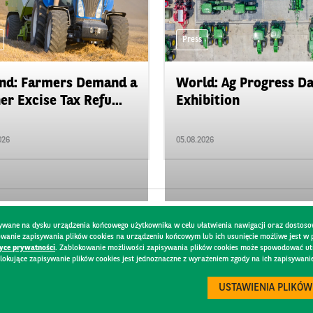
Press
nd: Farmers Demand a
World: Ag Progress D
er Excise Tax Refu...
Exhibition
026
05.08.2026
pisywane na dysku urządzenia końcowego użytkownika w celu ułatwienia nawigacji oraz dostoso
kowanie zapisywania plików cookies na urządzeniu końcowym lub ich usunięcie możliwe jest w
tyce prywatności
. Zablokowanie możliwości zapisywania plików cookies może spowodować utru
lokujące zapisywanie plików cookies jest jednoznaczne z wyrażeniem zgody na ich zapisywani
Y
USTAWIENIA PLIKÓW