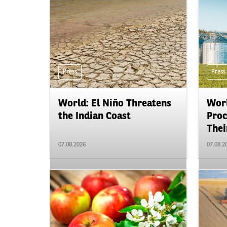
Press
Press
World: El Niño Threatens
Worl
the Indian Coast
Proc
Their
07.08.2026
07.08.2