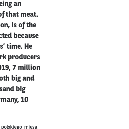
eing an
f that meat.
n, is of the
ucted because
s’ time. He
ork producers
019, 7 million
oth big and
sand big
rmany, 10
-polskiego-miesa-