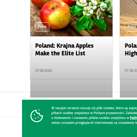
Press
Press
Poland: Krajna Apples
Pola
Make the Elite List
High
07.08.2026
07.08.2
W naszym serwisie stosuje się pliki cookies, które są za
plikach cookies znajdziesz w Polityce prywatności. Zablo
o blokowaniu i usuwaniu plików cookies znajdziesz w
Poli
zmian ustawień przeglądarki internetowej na ustawienia b
CONTACT
WEBSITE RULES
PRIVACY POLICY
GDPR
SECURIT