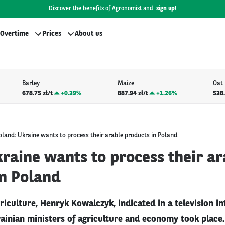
Discover the benefits of Agronomist and
sign up!
Overtime
Prices
About us
Barley
Maize
Oat
678.75 zł/t
+
0.39%
887.94 zł/t
+
1.26%
538.
oland: Ukraine wants to process their arable products in Poland
raine wants to process their ar
in Poland
riculture, Henryk Kowalczyk, indicated in a television i
ainian ministers of agriculture and economy took place.