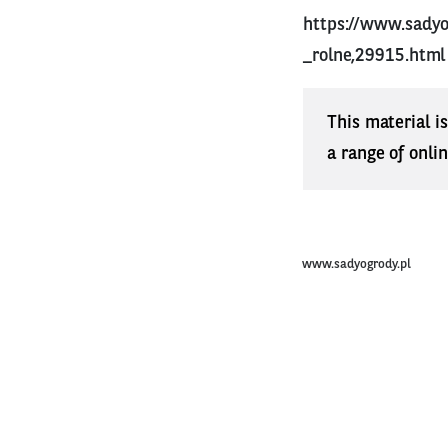
https://www.sady
_rolne,29915.html
This material i
a range of onli
www.sadyogrody.pl