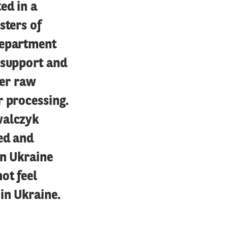
ed in a
sters of
department
 support and
her raw
r processing.
walczyk
yed and
in Ukraine
ot feel
in Ukraine.