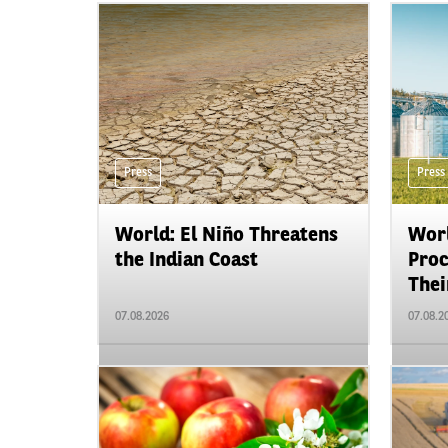
Press
Press
World: El Niño Threatens
Worl
the Indian Coast
Proc
Their
07.08.2026
07.08.2