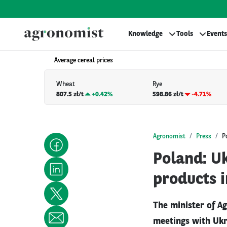
Knowledge
Tools
Events
Average cereal prices
Wheat
Rye
807.5 zł/t
+
0.42%
598.86 zł/t
-4.71%
Agronomist
Press
P
Poland: Uk
products 
The minister of Ag
meetings with Ukr