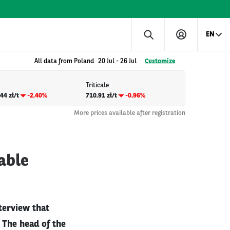
EN
All data from Poland
20 Jul
-
26 Jul
Customize
Triticale
44 zł/t
-2.40%
710.91 zł/t
-0.96%
More prices available after registration
able
nterview that
 The head of the