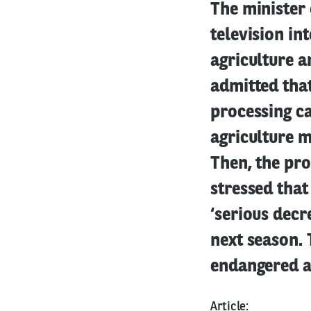
The minister 
television in
agriculture 
admitted that
processing ca
agriculture m
Then, the pr
stressed that
‘serious decr
next season. 
endangered ab
Article: