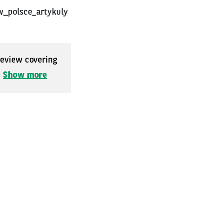
w_polsce_artykuly
 review covering
.
Show more