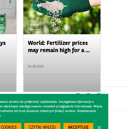
Press
ays
World: Fertilizer prices
may remain high for a ...
05.08.2026
wania serwisu do preferencji użytkownika. Szczegółowe informacje o
 po właściwym skonfigurowaniu ustawień przeglądarki internetowej. Więcej
dnienia lub brak działania niektórych funkcji serwisu. Niedokonanie
e.
Created by
300.codes
 COOKIES
CZYTAJ WIĘCEJ
AKCEPTUJĘ