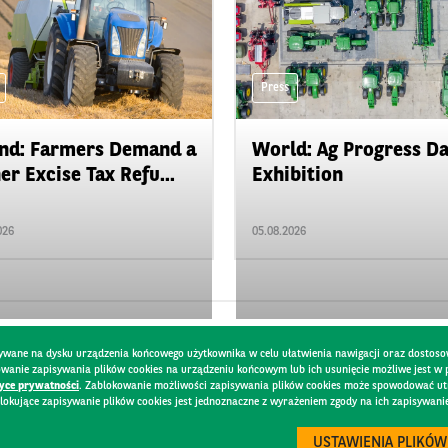
Press
nd: Farmers Demand a
World: Ag Progress D
er Excise Tax Refu...
Exhibition
026
05.08.2026
pisywane na dysku urządzenia końcowego użytkownika w celu ułatwienia nawigacji oraz dostoso
kowanie zapisywania plików cookies na urządzeniu końcowym lub ich usunięcie możliwe jest w
tyce prywatności
. Zablokowanie możliwości zapisywania plików cookies może spowodować utru
lokujące zapisywanie plików cookies jest jednoznaczne z wyrażeniem zgody na ich zapisywani
Y
USTAWIENIA PLIKÓW