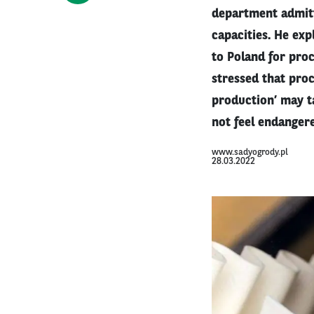
department admitt
capacities. He exp
to Poland for pro
stressed that proc
production’ may t
not feel endangere
www.sadyogrody.pl
28.03.2022