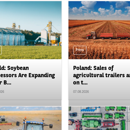
Press
d: Soybean
Poland: Sales of
essors Are Expanding
agricultural trailers a
 B...
on t...
026
07.08.2026