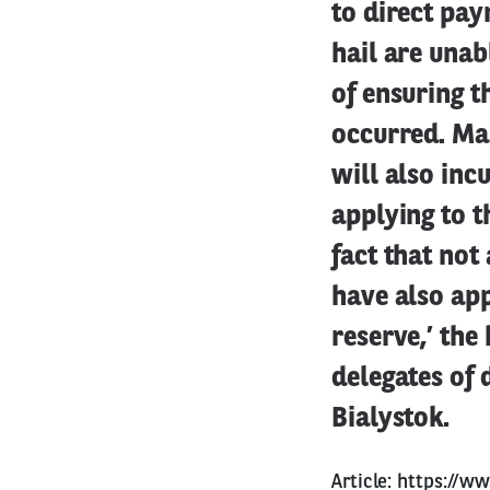
to direct pa
hail are unab
of ensuring t
occurred. Man
will also inc
applying to t
fact that not
have also app
reserve,’ the
delegates of 
Bialystok.
Article:
https://ww