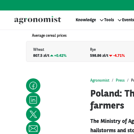
Knowledge
Tools
Events
Average cereal prices
Wheat
Rye
807.5 zł/t
+
0.42%
598.86 zł/t
-4.71%
Agronomist
Press
P
Poland: Th
farmers
The Ministry of A
hailstorms and st