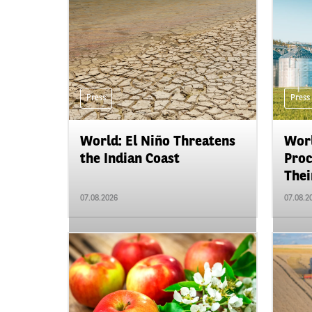
Press
Press
World: El Niño Threatens
Worl
the Indian Coast
Proc
Their
07.08.2026
07.08.2