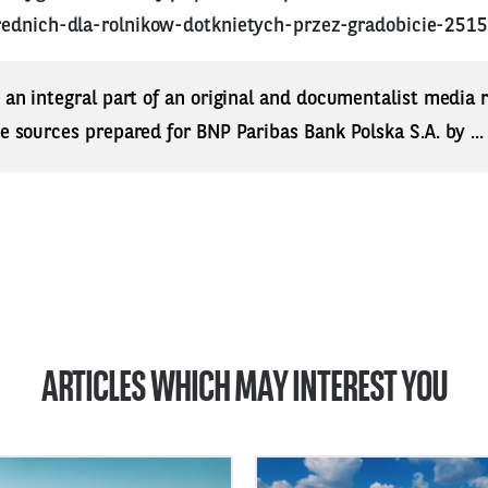
rednich-dla-rolnikow-dotknietych-przez-gradobicie-251
s an integral part of an original and documentalist media
ne sources prepared for BNP Paribas Bank Polska S.A. by ..
ARTICLES WHICH MAY INTEREST YOU