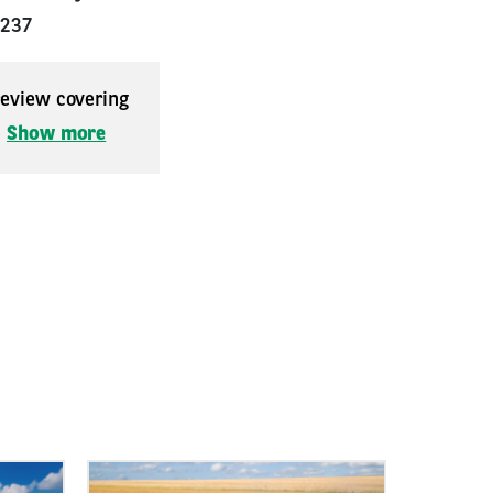
5237
 review covering
.
Show more