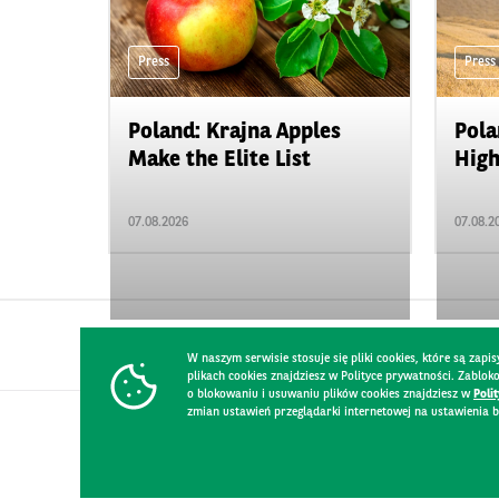
Press
Press
Poland: Krajna Apples
Pola
Make the Elite List
High
07.08.2026
07.08.2
W naszym serwisie stosuje się pliki cookies, które są za
plikach cookies znajdziesz w Polityce prywatności. Zablo
o blokowaniu i usuwaniu plików cookies znajdziesz w
Poli
zmian ustawień przeglądarki internetowej na ustawienia b
CONTACT
WEBSITE RULES
PRIVACY POLICY
GDPR
SECURIT