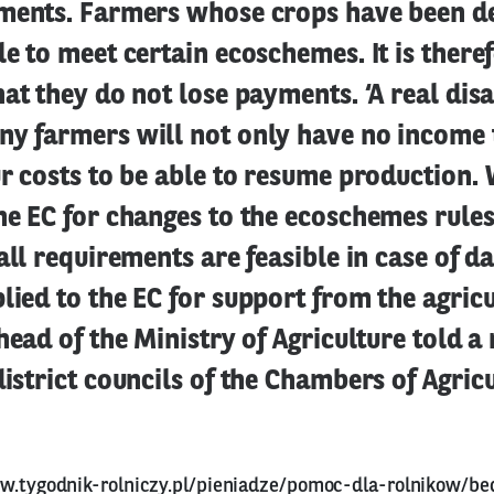
yments. Farmers whose crops have been d
le to meet certain ecoschemes. It is there
hat they do not lose payments. ‘A real dis
y farmers will not only have no income t
ur costs to be able to resume production. 
he EC for changes to the ecoschemes rules
 all requirements are feasible in case of 
lied to the EC for support from the agricu
 head of the Ministry of Agriculture told a
district councils of the Chambers of Agricu
w.tygodnik-rolniczy.pl/pieniadze/pomoc-dla-rolnikow/b