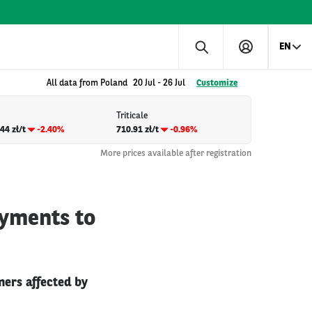
EN
All data from Poland
20 Jul
-
26 Jul
Customize
Triticale
44 zł/t
-2.40%
710.91 zł/t
-0.96%
More prices available after registration
ayments to
mers affected by