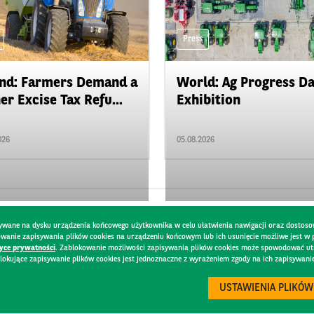
Press
nd: Farmers Demand a
World: Ag Progress D
er Excise Tax Refu...
Exhibition
026
05.08.2026
pisywane na dysku urządzenia końcowego użytkownika w celu ułatwienia nawigacji oraz dostoso
kowanie zapisywania plików cookies na urządzeniu końcowym lub ich usunięcie możliwe jest w
tyce prywatności
. Zablokowanie możliwości zapisywania plików cookies może spowodować utru
lokujące zapisywanie plików cookies jest jednoznaczne z wyrażeniem zgody na ich zapisywani
Y
USTAWIENIA PLIKÓW