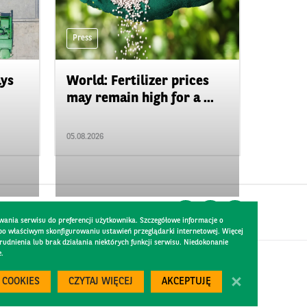
Press
ays
World: Fertilizer prices
may remain high for a ...
05.08.2026
wania serwisu do preferencji użytkownika. Szczegółowe informacje o
 po właściwym skonfigurowaniu ustawień przeglądarki internetowej. Więcej
dnienia lub brak działania niektórych funkcji serwisu. Niedokonanie
e.
Created by
300.codes
 COOKIES
CZYTAJ WIĘCEJ
AKCEPTUJĘ