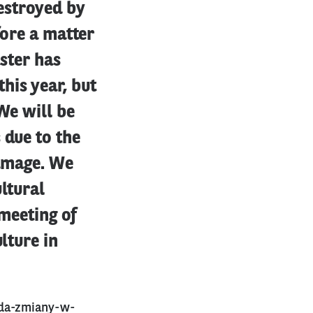
estroyed by
fore a matter
aster has
his year, but
We will be
 due to the
damage. We
ltural
 meeting of
lture in
eda-zmiany-w-