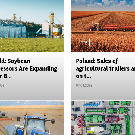
Press
d: Soybean
Poland: Sales of
essors Are Expanding
agricultural trailers a
 B...
on t...
026
07.08.2026