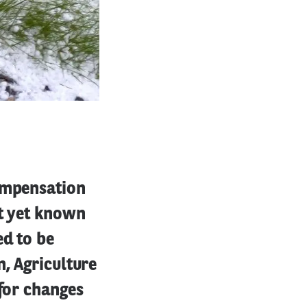
compensation
ot yet known
ed to be
n, Agriculture
 for changes