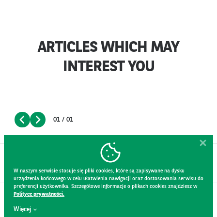
ARTICLES WHICH MAY
INTEREST YOU
01 / 01
W naszym serwisie stosuje się pliki cookies, które są zapisywane na dysku
urządzenia końcowego w celu ułatwienia nawigacji oraz dostosowania serwisu do
preferencji użytkownika. Szczegółowe informacje o plikach cookies znajdziesz w
Polityce prywatności.
CONTACT
Więcej
WEBSITE RULES