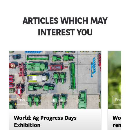
ARTICLES WHICH MAY
INTEREST YOU
Press
Press
World: Ag Progress Days
World:
Exhibition
remain 