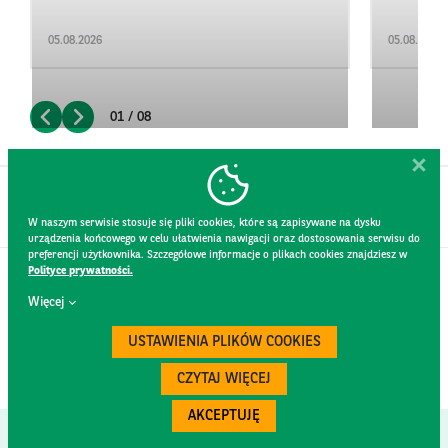
05.08.2026
05.08.2026
01 / 08
W naszym serwisie stosuje się pliki cookies, które są zapisywane na dysku
urządzenia końcowego w celu ułatwienia nawigacji oraz dostosowania serwisu do
preferencji użytkownika. Szczegółowe informacje o plikach cookies znajdziesz w
Polityce prywatności.
CONTACT
Więcej
WEBSITE RULES
PRIVACY POLICY
USTAWIENIA PLIKÓW COOKIES
GDPR
SECURITY
CZYTAJ WIĘCEJ
AKCEPTUJĘ
Created by
300.codes