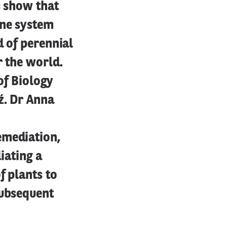
s show that
ine system
d of perennial
r the world.
of Biology
ź. Dr Anna
emediation,
iating a
f plants to
subsequent