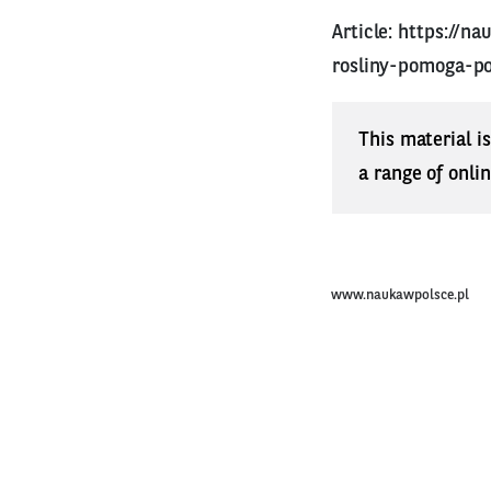
Article:
https://n
rosliny-pomoga-p
This material i
a range of onli
www.naukawpolsce.pl