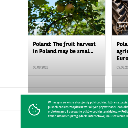
Press
Press
Poland: The fruit harvest
Pola
in Poland may be smal...
agri
Euro
05.08.2026
05.08.2
W naszym serwisie stosuje się pliki cookies, które są za
plikach cookies znajdziesz w Polityce prywatności. Zablo
o blokowaniu i usuwaniu plików cookies znajdziesz w
Poli
zmian ustawień przeglądarki internetowej na ustawienia b
CONTACT
WEBSITE RULES
PRIVACY POLICY
GDPR
SECURIT