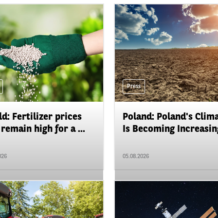
Press
d: Fertilizer prices
Poland: Poland's Clim
remain high for a ...
Is Becoming Increasing
026
05.08.2026