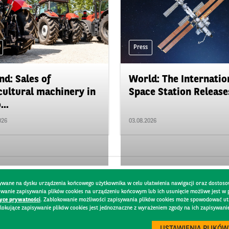
Press
nd: Sales of
World: The Internatio
cultural machinery in
Space Station Releases
...
026
03.08.2026
pisywane na dysku urządzenia końcowego użytkownika w celu ułatwienia nawigacji oraz dostoso
kowanie zapisywania plików cookies na urządzeniu końcowym lub ich usunięcie możliwe jest w
tyce prywatności
. Zablokowanie możliwości zapisywania plików cookies może spowodować utru
lokujące zapisywanie plików cookies jest jednoznaczne z wyrażeniem zgody na ich zapisywani
Y