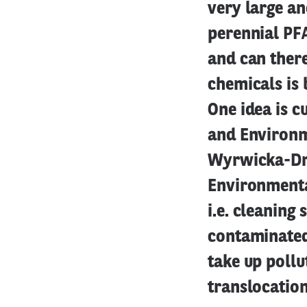
very large an
perennial PFA
and can there
chemicals is 
One idea is c
and Environme
Wyrwicka-Dre
Environmenta
i.e. cleaning
contaminated 
take up pollu
translocatio