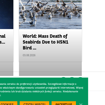
Press
nal
World: Mass Death of
...
Seabirds Due to H5N1
Bird ...
03.08.2026
wania serwisu do preferencji użytkownika. Szczegółowe informacje o
 po właściwym skonfigurowaniu ustawień przeglądarki internetowej. Więcej
dnienia lub brak działania niektórych funkcji serwisu. Niedokonanie
e.
Created by
300.codes