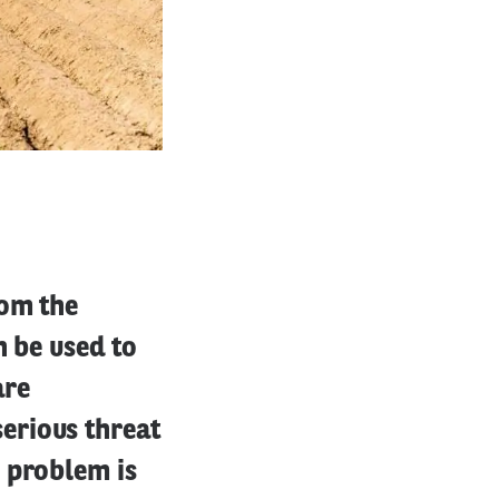
rom the
n be used to
are
erious threat
 problem is