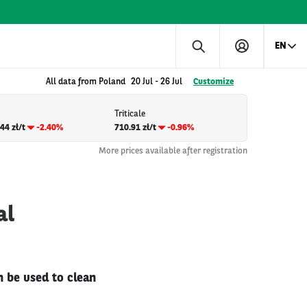
EN
All data from Poland
20 Jul
-
26 Jul
Customize
Triticale
44 zł/t
-2.40%
710.91 zł/t
-0.96%
More prices available after registration
al
n be used to clean