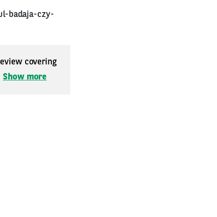
l-badaja-czy-
 review covering
.
Show more