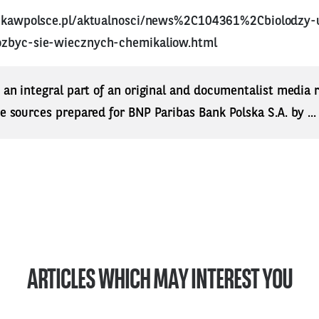
aukawpolsce.pl/aktualnosci/news%2C104361%2Cbiolodzy-u
ozbyc-sie-wiecznych-chemikaliow.html
s an integral part of an original and documentalist media
ne sources prepared for BNP Paribas Bank Polska S.A. by ..
ARTICLES WHICH MAY INTEREST YOU