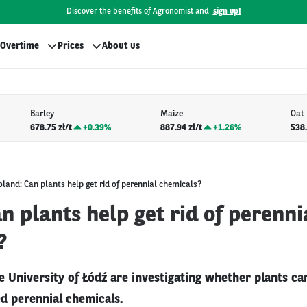
Discover the benefits of Agronomist and
sign up!
Overtime
Prices
About us
Barley
Maize
Oat
678.75 zł/t
+
0.39%
887.94 zł/t
+
1.26%
538.
oland: Can plants help get rid of perennial chemicals?
n plants help get rid of perenni
?
e University of Łódź are investigating whether plants ca
led perennial chemicals.