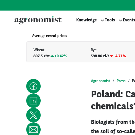
Knowledge
Tools
Events
Average cereal prices
Wheat
Rye
807.5 zł/t
+
0.42%
598.86 zł/t
-4.71%
Agronomist
Press
P
Poland: Ca
chemicals
Biologists from th
the soil of so-cal