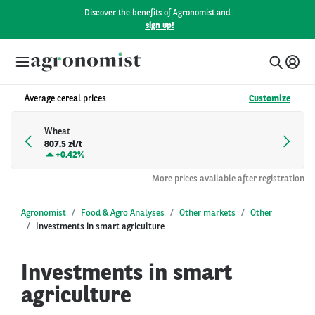
Discover the benefits of Agronomist and
sign up!
Average cereal prices
Customize
Wheat
807.5 zł/t
+
0.42%
More prices available after registration
Agronomist
Food & Agro Analyses
Other markets
Other
Investments in smart agriculture
Investments in smart
agriculture