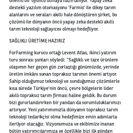
önemli bir oyuncu olmaya hazırlanıyor. Yapay zeka
destekli yazılım otomasyonu 'Farmio' ile dikey tarım
alanlarını ve seraları akıllı hale dönüştüren şirket, bu
çözümü ile dünyanın öncü yapay zeka destekli akıllı
tarım teknoloji sağlayıcısı olmayı hedefliyor.
SAĞLIKLI ÜRETİME HAZIRIZ
ForFarming kurucu ortağı Levent Atlas, ikinci yatırım
turu sonrası şunları söyledi: "Sağlıklı ve taze ürünlere
ulaşımın her geçen gün zorlaştığı günümüzde, yerinde
üretim imkânı sunan topraksız tarımın önemi artıyor.
Sahip olduğumuz teknoloji ve sunduğumuz çözümlerle
kısa sürede Türkiye'nin öncü, çevre bölgelerin lider
akıllı topraksız tarım firması haline geldik. Bu durum
bizi gururlandırırken bir yandan da sorumluluklarımızı
artırıyor. Yeni yatırımımızla dünyanın topraksız tarım
teknoloji tedarikçisi olma hedefimize emin adımlarla
ilerliyor olacağız. Vizyonumuza ve ekibimize inanan
bütün yatırımcılarımıza ve özellikle bizi ilk günden