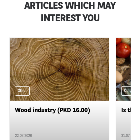
ARTICLES WHICH MAY
INTEREST YOU
Other
Other
Wood industry (PKD 16.00)
Is the 
22.07.2026
31.07.2026