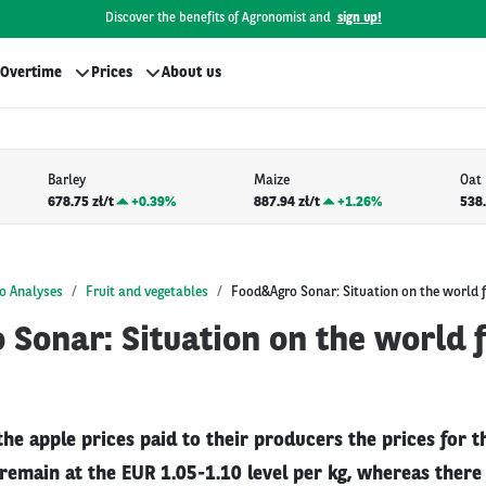
Discover the benefits of Agronomist and
sign up!
Overtime
Prices
About us
Barley
Maize
Oat
678.75 zł/t
+
0.39%
887.94 zł/t
+
1.26%
538.
o Analyses
Fruit and vegetables
Food&Agro Sonar: Situation on the world f
Sonar: Situation on the world fr
the apple prices paid to their producers the prices for t
remain at the EUR 1.05-1.10 level per kg, whereas there 