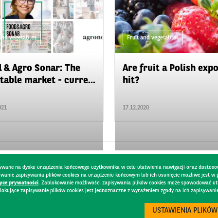
 and vegetables
Fruit and vegetables
 & Agro Sonar: The
Are fruit a Polish exp
table market - curre...
hit?
021
17.12.2020
pisywane na dysku urządzenia końcowego użytkownika w celu ułatwienia nawigacji oraz dostoso
kowanie zapisywania plików cookies na urządzeniu końcowym lub ich usunięcie możliwe jest w
tyce prywatności
. Zablokowanie możliwości zapisywania plików cookies może spowodować utru
lokujące zapisywanie plików cookies jest jednoznaczne z wyrażeniem zgody na ich zapisywani
Y
USTAWIENIA PLIKÓW