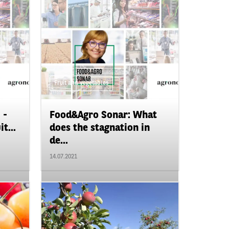
Fruit and vegetables
 -
Food&Agro Sonar: What
t...
does the stagnation in
de...
14.07.2021