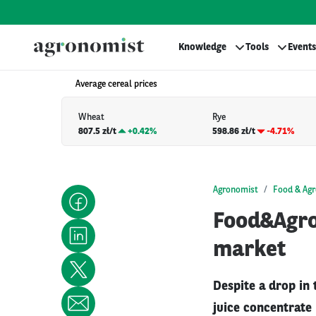
Knowledge
Tools
Events
Average cereal prices
Wheat
Rye
807.5 zł/t
+
0.42%
598.86 zł/t
-4.71%
Agronomist
Food & Agr
Food&Agro 
market
Despite a drop in 
juice concentrate 