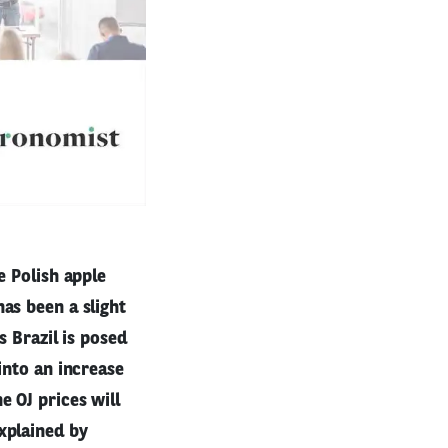
e Polish apple
as been a slight
s Brazil is posed
into an increase
e OJ prices will
xplained by