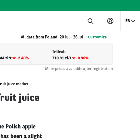
EN
All data from Poland
20 Jul
-
26 Jul
Customize
Triticale
44 zł/t
-2.40%
710.91 zł/t
-0.96%
More prices available after registration
ruit juice market
uit juice
he Polish apple
has been a slight