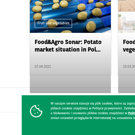
Fruit and vegetables
Fruit
Food&Agro Sonar: Potato
Food
market situation in Pol...
vege
07.04.2021
19.03.2
W naszym serwisie stosuje się pliki cookies, które są za
plikach cookies znajdziesz w Polityce prywatności. Zablo
o blokowaniu i usuwaniu plików cookies znajdziesz w
Poli
zmian ustawień przeglądarki internetowej na ustawienia b
CONTACT
WEBSITE RULES
PRIVACY POLICY
GDPR
SECURIT