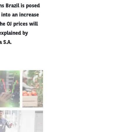
ns Brazil is posed
 into an increase
he OJ prices will
explained by
 S.A.