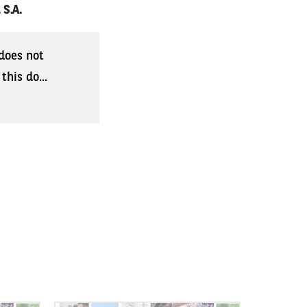
 S.A.
 does not
his do...