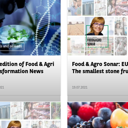
ls and oilseeds
Fruit and vegetables
edition of Food & Agri
Food & Agro Sonar: EU
sformation News
The smallest stone frui
021
19.07.2021