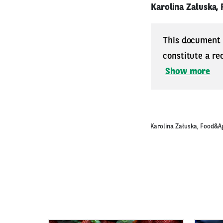
Karolina Załuska, 
This document i
constitute a re
Show more
Karolina Załuska, Food&Ag