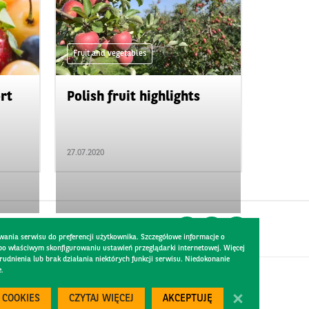
Fruit and vegetables
ort
Polish fruit highlights
27.07.2020
wania serwisu do preferencji użytkownika. Szczegółowe informacje o
 po właściwym skonfigurowaniu ustawień przeglądarki internetowej. Więcej
dnienia lub brak działania niektórych funkcji serwisu. Niedokonanie
e.
Created by
300.codes
 COOKIES
CZYTAJ WIĘCEJ
AKCEPTUJĘ