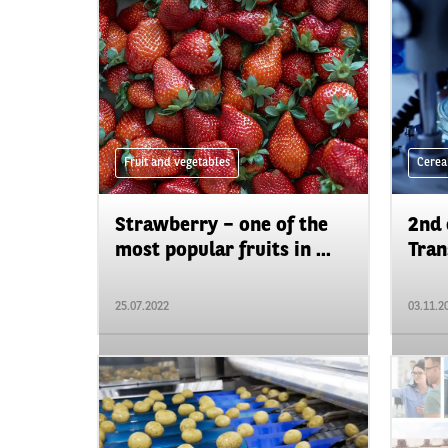
Fruit and vegetables
Cerea
Strawberry – one of the
2nd 
most popular fruits in ...
Tran
25.07.2022
03.11.2