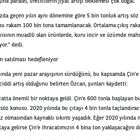
şına paralel, üreticilerin fiyat artışı beklemesi çok doğal."
zda geçen yılın aynı dönemine göre 5 bin tonluk artış söz 
a bu rakam 100 bin tona tamamlanacak. Ortalama çıkış rak
yısının muadili olan ürünlerde, kuru incir ve üzümde mah
yor." dedi.
ün satılması hedefleniyor
tında yeni pazar arayışının sürdüğünü, bu kapsamda Çin'e
ciddi artış olduğunu belirten Özcan, şunları kaydetti:
acatta önemli bir noktaya geldi. Çin'e 600 tonla başlayan 
söz konusu. 2020 yılında bu çıtayı 4 bin tonla taçlandıraca
 olmasından kaynaklı sıkıntı yaşadık. Eğer 2020 yılında 
taya gelirse Çin'e ihracatımızın 4 bina ton yaklaşacağını 