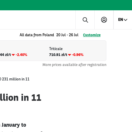
EN
All data from Poland
20 Jul
-
26 Jul
Customize
Triticale
44 zł/t
-2.40%
710.91 zł/t
-0.96%
More prices available after registration
 231 million in 11
lion in 11
 January to