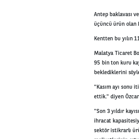
Antep baklavası ve 
üçüncü ürün olan M
Kentten bu yılın 11
Malatya Ticaret Bo
95 bin ton kuru ka
beklediklerini söyl
"Kasım ayı sonu iti
ettik." diyen Özca
"Son 3 yıldır kayıs
ihracat kapasitesi
sektör istikrarlı 