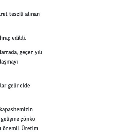
ret tescili alınan
hraç edildi.
lamada, geçen yılı
ulaşmayı
ar gelir elde
m kapasitemizin
r gelişme çünkü
rı önemli. Üretim