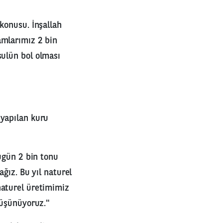
konusu. İnşallah
amlarımız 2 bin
sulün bol olması
 yapılan kuru
bugün 2 bin tonu
ğız. Bu yıl naturel
naturel üretimimiz
düşünüyoruz."