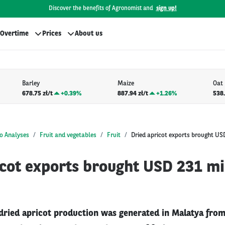
Discover the benefits of Agronomist and
sign up!
Overtime
Prices
About us
Barley
Maize
Oat
678.75 zł/t
+
0.39%
887.94 zł/t
+
1.26%
538.
o Analyses
Fruit and vegetables
Fruit
Dried apricot exports brought USD
cot exports brought USD 231 mil
dried apricot production was generated in Malatya from