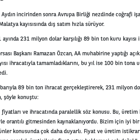
Aydın incirinden sonra Avrupa Birliği nezdinde coğrafi işa
alatya kayısısında dış satım hızla sürüyor.
 ayında 231 milyon dolar karşılığı 89 bin ton kuru kayısı i
rsası Başkanı Ramazan Özcan, AA muhabirine yaptığı açık
yısı ihracatıyla tamamladıklarını, bu yıl ise 100 bin tona 
edi.
barıyla 89 bin ton ihracat gerçekleştirerek, 231 milyon dol
n, şöyle konuştu:
ı fiyatları ve ihracatında paralellik söz konusu. Bu, üreti
yle orantılı gitmesinden kaynaklanıyordu. Bizim için iyi bi
ürünler konusunda çok daha duyarlı. Fiyat ve üretim istikra