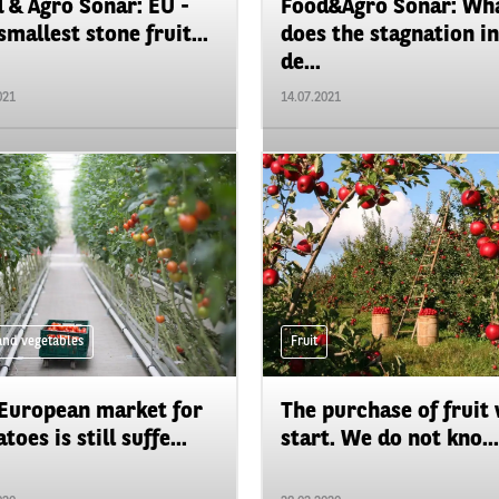
 & Agro Sonar: EU -
Food&Agro Sonar: Wh
smallest stone fruit...
does the stagnation in
de...
021
14.07.2021
 and vegetables
Fruit
European market for
The purchase of fruit 
oes is still suffe...
start. We do not kno...