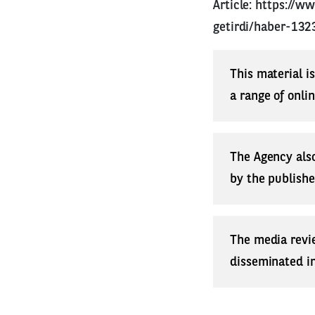
Article:
https://ww
getirdi/haber-13
This material i
a range of onli
The Agency also
by the publishe
The media revi
disseminated in 