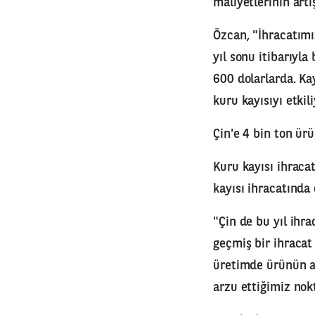
maliyetlerinin artı
Özcan, "İhracatımı
yıl sonu itibarıyl
600 dolarlarda. Ka
kuru kayısıyı etkili
Çin'e 4 bin ton ür
Kuru kayısı ihraca
kayısı ihracatında 
"Çin de bu yıl ihr
geçmiş bir ihracat 
üretimde ürünün az
arzu ettiğimiz nok