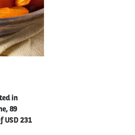
ted in
me, 89
of USD 231