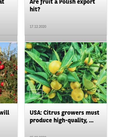
at
Are fruit a Polish export
hit?
17.12.2020
Fruit
will
USA: Citrus growers must
produce high-quality, ...