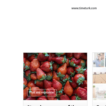
www.timeturk.com
Fruit and vegetables
Fruit