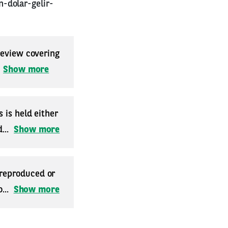
-dolar-gelir-
 review covering
.
Show more
 is held either
...
Show more
 reproduced or
...
Show more