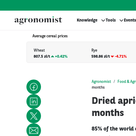
Knowledge
Tools
Events
Average cereal prices
Wheat
Rye
807.5 zł/t
+
0.42%
598.86 zł/t
-4.71%
Agronomist
Food & Agr
months
Dried apri
months
85% of the world 