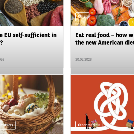
Other
he EU self-sufficient in
Eat real food – how wi
?
the new American diet
026
20.02.2026
 markets
Other markets