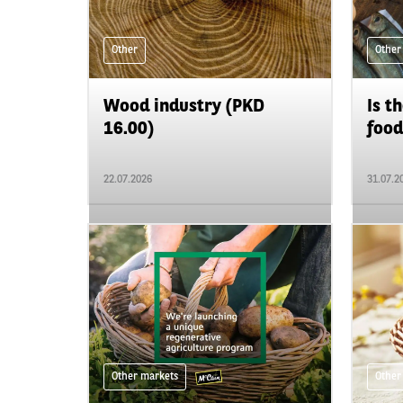
Other
Other
Wood industry (PKD
Is t
16.00)
food
22.07.2026
31.07.2
Other markets
Other