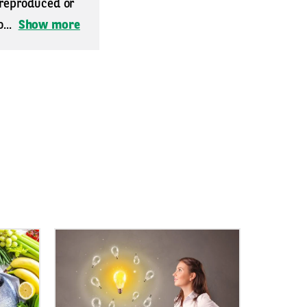
 reproduced or
...
Show more