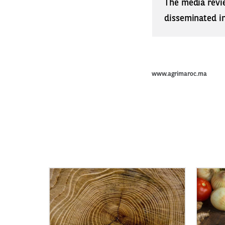
The media revi
disseminated in 
www.agrimaroc.ma