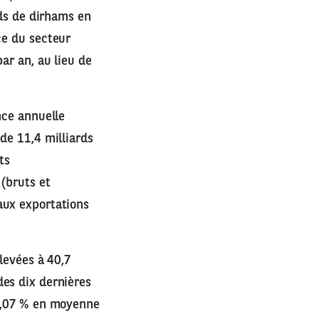
rds de dirhams en
ce du secteur
ar an, au lieu de
nce annuelle
de 11,4 milliards
ts
 (bruts et
aux exportations
levées à 40,7
des dix dernières
 0,07 % en moyenne