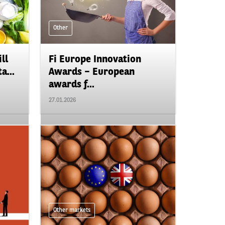
Other
ll
Fi Europe Innovation
a...
Awards – European
awards f...
27.01.2026
Other markets