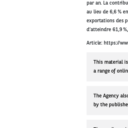
par an. La contrib
au lieu de 6,6 % e
exportations des p
d’atteindre 61,9 %
Article:
https://w
This material i
a range of onli
The Agency also
by the publishe