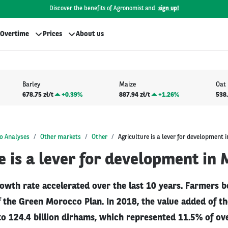
Discover the benefits of Agronomist and
sign up!
Overtime
Prices
About us
Barley
Maize
Oat
678.75 zł/t
+
0.39%
887.94 zł/t
+
1.26%
538.
o Analyses
Other markets
Other
Agriculture is a lever for development
e is a lever for development in
rowth rate accelerated over the last 10 years. Farmers b
 the Green Morocco Plan. In 2018, the value added of th
o 124.4 billion dirhams, which represented 11.5% of ove