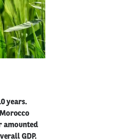
10 years.
n Morocco
tor amounted
verall GDP.