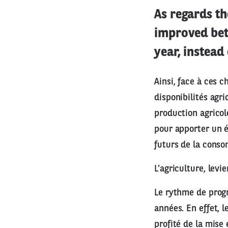
As regards th
improved bet
year, instea
Ainsi, face à ces 
disponibilités agr
production agricol
pour apporter un éc
futurs de la conso
L’agriculture, lev
Le rythme de progr
années. En effet, l
profité de la mise