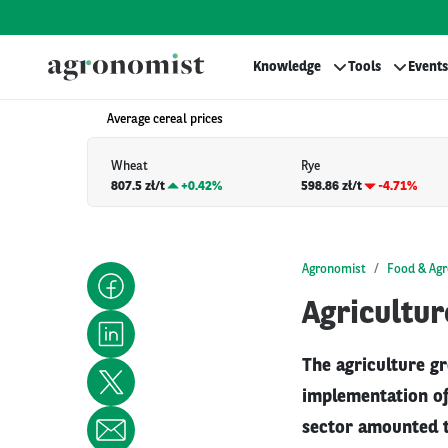
Knowledge
Tools
Events
Average cereal prices
Wheat
Rye
807.5 zł/t
+
0.42%
598.86 zł/t
-4.71%
Agronomist
Food & Agr
Agricultur
The agriculture g
implementation of
sector amounted t