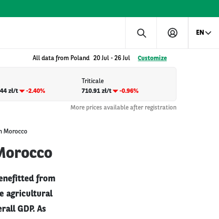
EN
All data from Poland
20 Jul
-
26 Jul
Customize
Triticale
44 zł/t
-2.40%
710.91 zł/t
-0.96%
More prices available after registration
 in Morocco
 Morocco
enefitted from
e agricultural
rall GDP. As