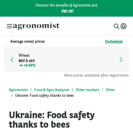
Discover the benefits of Agronomist and
sign up!
Average cereal prices
Customize
Wheat
807.5 zł/t
+
0.42%
More prices available after registration
Agronomist
Food & Agro Analyses
Other markets
Other
Ukraine: Food safety thanks to bees
Ukraine: Food safety
thanks to bees