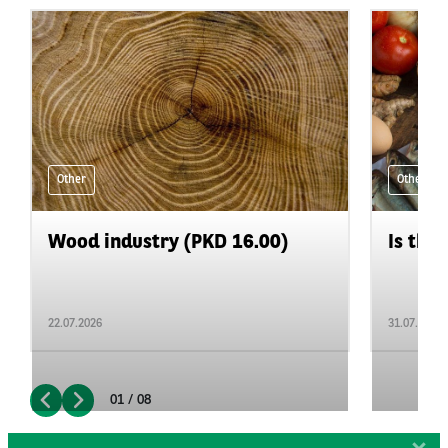
Other
Other
Wood industry (PKD 16.00)
Is the 
22.07.2026
31.07.2026
01 / 08