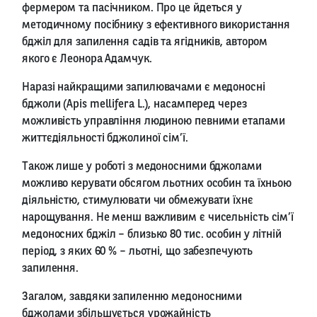
фермером та пасічником. Про це йдеться у
методичному посібнику з ефективного використання
бджіл для запилення садів та ягідників, автором
якого є Леонора Адамчук.
Наразі найкращими запилювачами є медоносні
бджоли (Apis mellifera L.), насамперед через
можливість управління людиною певними етапами
життєдіяльності бджолиної сім’ї.
Також лише у роботі з медоносними бджолами
можливо керувати обсягом льотних особин та їхньою
діяльністю, стимулювати чи обмежувати їхнє
нарощування. Не менш важливим є чисельність сім’ї
медоносних бджіл – близько 80 тис. особин у літній
період, з яких 60 % – льотні, що забезпечують
запилення.
Загалом, завдяки запиленню медоносними
бджолами збільшується урожайність