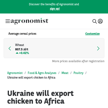
Discover the benefits of Agronomist and
sign up!
Average cereal prices
Customize
Wheat
807.5 zł/t
+
0.42%
More prices available after registration
Agronomist
Food & Agro Analyses
Meat
Poultry
Ukraine will export chicken to Africa
Ukraine will export
chicken to Africa