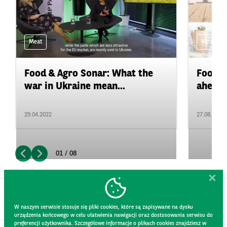
Meat
Meat
Food & Agro Sonar: What the
Food&A
war in Ukraine mean...
ahead f
29.04.2022
27.08.2021
01 / 08
W naszym serwisie stosuje się pliki cookies, które są zapisywane na dysku
urządzenia końcowego w celu ułatwienia nawigacji oraz dostosowania serwisu do
preferencji użytkownika. Szczegółowe informacje o plikach cookies znajdziesz w