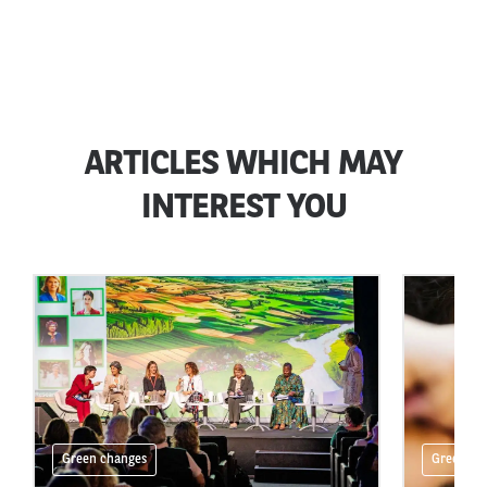
ARTICLES WHICH MAY
INTEREST YOU
Green changes
Green ch