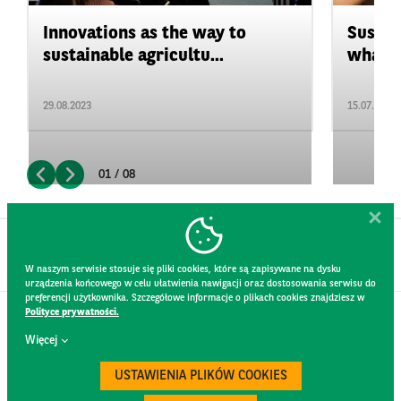
Innovations as the way to
Sustai
sustainable agricultu...
what is
29.08.2023
15.07.2023
01 / 08
W naszym serwisie stosuje się pliki cookies, które są zapisywane na dysku
urządzenia końcowego w celu ułatwienia nawigacji oraz dostosowania serwisu do
preferencji użytkownika. Szczegółowe informacje o plikach cookies znajdziesz w
Polityce prywatności.
CONTACT
Więcej
WEBSITE RULES
PRIVACY POLICY
USTAWIENIA PLIKÓW COOKIES
GDPR