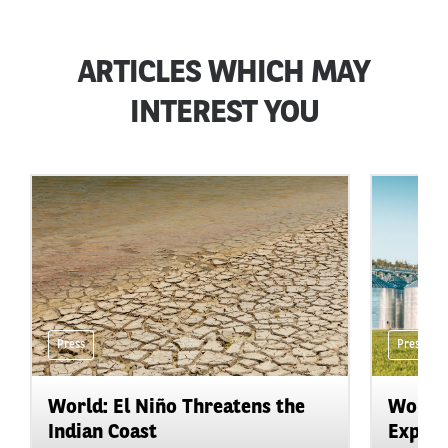
ARTICLES WHICH MAY
INTEREST YOU
Press
Press
World: El Niño Threatens the
World:
Indian Coast
Expand